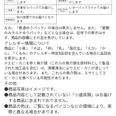
します
けします
冷凍ゆうパックでお届けし
レターパックライトでお届け
ます。
します
佐川急便でのお届けとなり
ます
なお、「普通ゆうパック」の場合は表示しません。また、「夏期
のみチルドゆうパック」などとなる場合は、記号での表示はせ
ず、商品内容欄にその旨を表示しています。
アレルギー情報について
商品に「小麦」「そば」「卵」「乳」「落花生」「えび」「か
に」「くるみ」のアレルギー特定8品目を含んでいる場合に品目名
を表示します。
※エビ・カニを除く魚介類（これらの魚介類を原材料として製造
された加工品も含む）は、漁獲漁法によりエビ・カニが混じって
いる場合があります。 また、これらの魚介類は、エサとしてエ
ビ・カニを食べている可能性があります。
その他
商品写真はイメージです。
商品内容として記載されていない「小道具類」はお届け
する商品に含まれておりません。
商品の色は、ご覧になるパソコンなどの環境により、実
際と異なる場合があります。