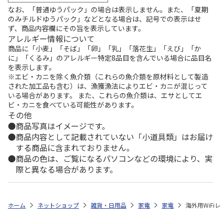
なお、「普通ゆうパック」の場合は表示しません。また、「夏期
のみチルドゆうパック」などとなる場合は、記号での表示はせ
ず、商品内容欄にその旨を表示しています。
アレルギー情報について
商品に「小麦」「そば」「卵」「乳」「落花生」「えび」「か
に」「くるみ」のアレルギー特定8品目を含んでいる場合に品目名
を表示します。
※エビ・カニを除く魚介類（これらの魚介類を原材料として製造
された加工品も含む）は、漁獲漁法によりエビ・カニが混じって
いる場合があります。 また、これらの魚介類は、エサとしてエ
ビ・カニを食べている可能性があります。
その他
商品写真はイメージです。
商品内容として記載されていない「小道具類」はお届け
する商品に含まれておりません。
商品の色は、ご覧になるパソコンなどの環境により、実
際と異なる場合があります。
ホーム
ネットショップ
雑貨・日用品
家電
家電
海外用WiFi