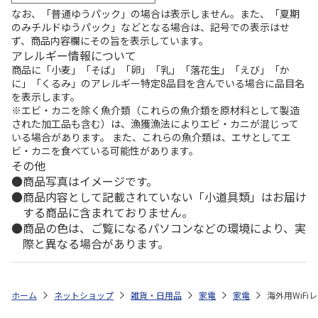
なお、「普通ゆうパック」の場合は表示しません。また、「夏期
のみチルドゆうパック」などとなる場合は、記号での表示はせ
ず、商品内容欄にその旨を表示しています。
アレルギー情報について
商品に「小麦」「そば」「卵」「乳」「落花生」「えび」「か
に」「くるみ」のアレルギー特定8品目を含んでいる場合に品目名
を表示します。
※エビ・カニを除く魚介類（これらの魚介類を原材料として製造
された加工品も含む）は、漁獲漁法によりエビ・カニが混じって
いる場合があります。 また、これらの魚介類は、エサとしてエ
ビ・カニを食べている可能性があります。
その他
商品写真はイメージです。
商品内容として記載されていない「小道具類」はお届け
する商品に含まれておりません。
商品の色は、ご覧になるパソコンなどの環境により、実
際と異なる場合があります。
ホーム
ネットショップ
雑貨・日用品
家電
家電
海外用WiFi