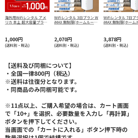
海外用WiFiレンタル アメ
WiFiレンタル 3日プラン W
WiFiレンタル 7日プ
リカ 本土 超大容量プラン
iMAX 無制限(ホームルータ
iMAX 無制限(ホー
1日 容量 1.1GB/日
ー)
ー)
1,000円
2,070円
3,878円
(送料別・税込)
(送料別・税込)
(送料別・税込)
【送料及び同梱について】
・全国一律800円（税込）
※送料は往復分となります。
・同商品のみ同梱可能です。
※11点以上、ご購入希望の場合は、カート画面
で「10+」を選択、必要数量を入力し「再計算」
ボタンを押下してください。
当画面での「カートに入れる」ボタン押下時の
数量選択は1個で結構です。