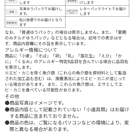
します
けします
冷凍ゆうパックでお届けし
レターパックライトでお届け
ます。
します
佐川急便でのお届けとなり
ます
なお、「普通ゆうパック」の場合は表示しません。また、「夏期
のみチルドゆうパック」などとなる場合は、記号での表示はせ
ず、商品内容欄にその旨を表示しています。
アレルギー情報について
商品に「小麦」「そば」「卵」「乳」「落花生」「えび」「か
に」「くるみ」のアレルギー特定8品目を含んでいる場合に品目名
を表示します。
※エビ・カニを除く魚介類（これらの魚介類を原材料として製造
された加工品も含む）は、漁獲漁法によりエビ・カニが混じって
いる場合があります。 また、これらの魚介類は、エサとしてエ
ビ・カニを食べている可能性があります。
その他
商品写真はイメージです。
商品内容として記載されていない「小道具類」はお届け
する商品に含まれておりません。
商品の色は、ご覧になるパソコンなどの環境により、実
際と異なる場合があります。