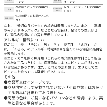
します
けします
冷凍ゆうパックでお届けし
レターパックライトでお届け
ます。
します
佐川急便でのお届けとなり
ます
なお、「普通ゆうパック」の場合は表示しません。また、「夏期
のみチルドゆうパック」などとなる場合は、記号での表示はせ
ず、商品内容欄にその旨を表示しています。
アレルギー情報について
商品に「小麦」「そば」「卵」「乳」「落花生」「えび」「か
に」「くるみ」のアレルギー特定8品目を含んでいる場合に品目名
を表示します。
※エビ・カニを除く魚介類（これらの魚介類を原材料として製造
された加工品も含む）は、漁獲漁法によりエビ・カニが混じって
いる場合があります。 また、これらの魚介類は、エサとしてエ
ビ・カニを食べている可能性があります。
その他
商品写真はイメージです。
商品内容として記載されていない「小道具類」はお届け
する商品に含まれておりません。
商品の色は、ご覧になるパソコンなどの環境により、実
際と異なる場合があります。