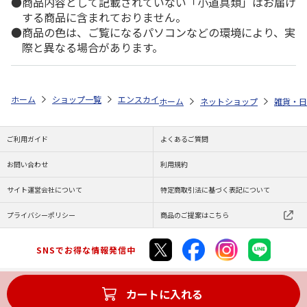
商品内容として記載されていない「小道具類」はお届け
する商品に含まれておりません。
商品の色は、ご覧になるパソコンなどの環境により、実
際と異なる場合があります。
ホーム
ショップ一覧
エンスカイ
大谷翔平 THE GOLDEN TWO-
ホーム
ネットショップ
雑貨・日
ご利用ガイド
よくあるご質問
お問い合わせ
利用規約
サイト運営会社について
特定商取引法に基づく表記について
プライバシーポリシー
商品のご提案はこちら
SNSでお得な情報発信中
カートに入れる
Copyright (C) JAPAN POST Co.,Ltd. All Rights Reserved.