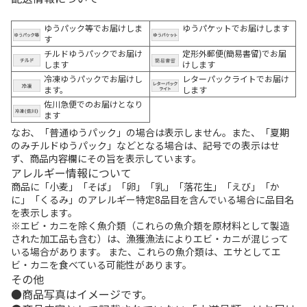
ゆうパック等でお届けしま
ゆうパケットでお届けします
す
チルドゆうパックでお届け
定形外郵便(簡易書留)でお届
します
けします
冷凍ゆうパックでお届けし
レターパックライトでお届け
ます。
します
佐川急便でのお届けとなり
ます
なお、「普通ゆうパック」の場合は表示しません。また、「夏期
のみチルドゆうパック」などとなる場合は、記号での表示はせ
ず、商品内容欄にその旨を表示しています。
アレルギー情報について
商品に「小麦」「そば」「卵」「乳」「落花生」「えび」「か
に」「くるみ」のアレルギー特定8品目を含んでいる場合に品目名
を表示します。
※エビ・カニを除く魚介類（これらの魚介類を原材料として製造
された加工品も含む）は、漁獲漁法によりエビ・カニが混じって
いる場合があります。 また、これらの魚介類は、エサとしてエ
ビ・カニを食べている可能性があります。
その他
商品写真はイメージです。