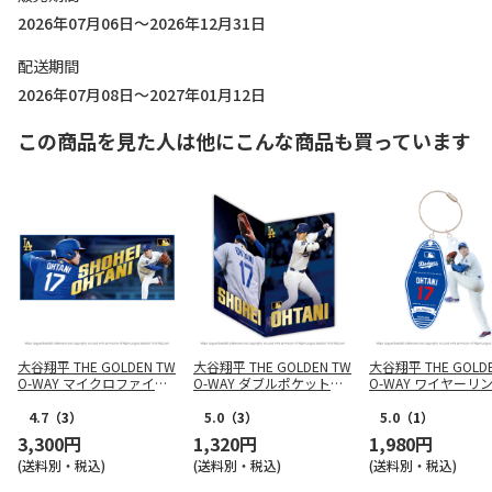
2026年07月06日～2026年12月31日
配送期間
2026年07月08日～2027年01月12日
この商品を見た人は他にこんな商品も買っています
大谷翔平 THE GOLDEN TW
大谷翔平 THE GOLDEN TW
大谷翔平 THE GOLDE
O-WAY マイクロファイバ
O-WAY ダブルポケットク
O-WAY ワイヤーリ
ー フェイスタオル
リアファイル
ャーム（投）
4.7
（3）
5.0
（3）
5.0
（1）
3,300円
1,320円
1,980円
(送料別・税込)
(送料別・税込)
(送料別・税込)