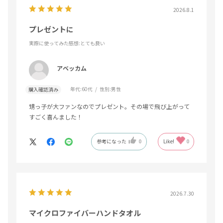
2026.8.1
プレゼントに
実際に使ってみた感想
:とても良い
アベッカム
年代:
60代
性別:
男性
購入確認済み
甥っ子が大ファンなのでプレゼント。その場で飛び上がって
すごく喜んました！
参考になった
0
Like!
0
2026.7.30
マイクロファイバーハンドタオル