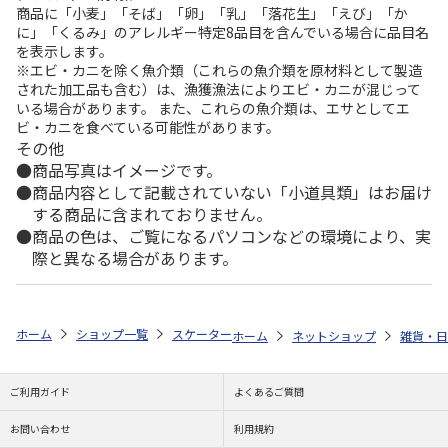
商品に「小麦」「そば」「卵」「乳」「落花生」「えび」「か
に」「くるみ」のアレルギー特定8品目を含んでいる場合に品目名
を表示します。
※エビ・カニを除く魚介類（これらの魚介類を原材料として製造
された加工品も含む）は、漁獲漁法によりエビ・カニが混じって
いる場合があります。 また、これらの魚介類は、エサとしてエ
ビ・カニを食べている可能性があります。
その他
商品写真はイメージです。
商品内容として記載されていない「小道具類」はお届け
する商品に含まれておりません。
商品の色は、ご覧になるパソコンなどの環境により、実
際と異なる場合があります。
ホーム
ショップ一覧
スケーター
食洗機対応 ふわっとフタタイトランチボック
ホーム
ネットショップ
雑貨・日
ご利用ガイド
よくあるご質問
お問い合わせ
利用規約