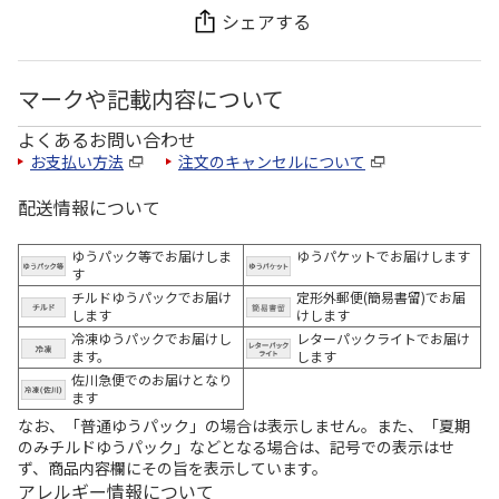
シェアする
マークや記載内容について
よくあるお問い合わせ
お支払い方法
注文のキャンセルについて
配送情報について
ゆうパック等でお届けしま
ゆうパケットでお届けします
す
チルドゆうパックでお届け
定形外郵便(簡易書留)でお届
します
けします
冷凍ゆうパックでお届けし
レターパックライトでお届け
ます。
します
佐川急便でのお届けとなり
ます
なお、「普通ゆうパック」の場合は表示しません。また、「夏期
のみチルドゆうパック」などとなる場合は、記号での表示はせ
ず、商品内容欄にその旨を表示しています。
アレルギー情報について