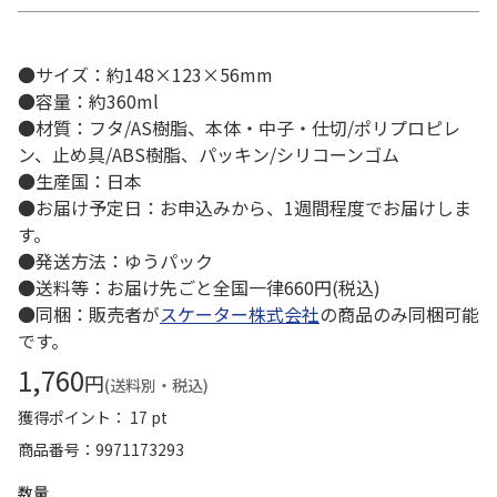
●サイズ：約148×123×56mm
●容量：約360ml
●材質：フタ/AS樹脂、本体・中子・仕切/ポリプロピレ
ン、止め具/ABS樹脂、パッキン/シリコーンゴム
●生産国：日本
●お届け予定日：お申込みから、1週間程度でお届けしま
す。
●発送方法：ゆうパック
●送料等：お届け先ごと全国一律660円(税込)
●同梱：販売者が
スケーター株式会社
の商品のみ同梱可能
です。
1,760
円
(送料別・税込)
獲得ポイント： 17 pt
商品番号
9971173293
数量