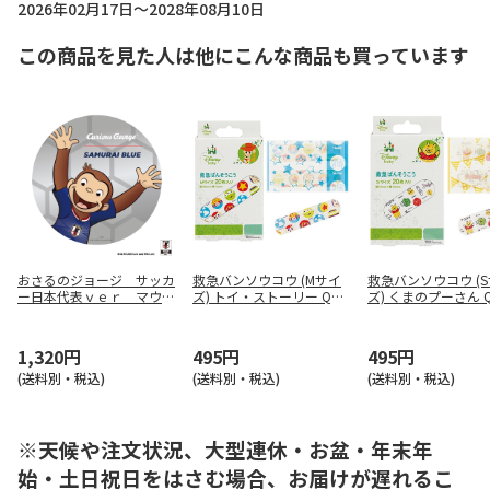
2026年02月17日～2028年08月10日
この商品を見た人は他にこんな商品も買っています
おさるのジョージ サッカ
救急バンソウコウ (Mサイ
救急バンソウコウ (
ー日本代表ｖｅｒ マウス
ズ) トイ・ストーリー QQB
ズ) くまのプーさん Q
パッド
1
1,320円
495円
495円
(送料別・税込)
(送料別・税込)
(送料別・税込)
※天候や注文状況、大型連休・お盆・年末年
始・土日祝日をはさむ場合、お届けが遅れるこ