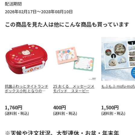
配送期間
2026年02月17日～2028年08月10日
この商品を見た人は他にこんな商品も買っています
抗菌ふわっとタイトランチ
25 おくる メッセージメ
もふもふ mofu-mof
ボックス小判 となりのト
モパッド スヌーピー
トロ メイのお弁当 QAF2B
AAG
1,760円
400円
1,500円
(送料別・税込)
(送料別・税込)
(送料別・税込)
※天候や注文状況、大型連休・お盆・年末年