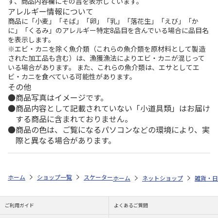
ず、商品内容欄にその旨を表示しています。
アレルギー情報について
商品に「小麦」「そば」「卵」「乳」「落花生」「えび」「か
に」「くるみ」のアレルギー特定8品目を含んでいる場合に品目名
を表示します。
※エビ・カニを除く魚介類（これらの魚介類を原材料として製造
された加工品も含む）は、漁獲漁法によりエビ・カニが混じって
いる場合があります。 また、これらの魚介類は、エサとしてエ
ビ・カニを食べている可能性があります。
その他
商品写真はイメージです。
商品内容として記載されていない「小道具類」はお届け
する商品に含まれておりません。
商品の色は、ご覧になるパソコンなどの環境により、実
際と異なる場合があります。
ホーム
ショップ一覧
スケーター
食洗機対応 ふわっとフタタイトランチ
ホーム
ネットショップ
雑貨・日
ご利用ガイド
よくあるご質問