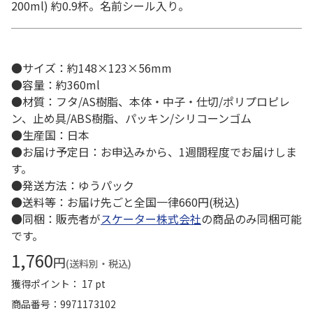
200ml) 約0.9杯。名前シール入り。
●サイズ：約148×123×56mm
●容量：約360ml
●材質：フタ/AS樹脂、本体・中子・仕切/ポリプロピレ
ン、止め具/ABS樹脂、パッキン/シリコーンゴム
●生産国：日本
●お届け予定日：お申込みから、1週間程度でお届けしま
す。
●発送方法：ゆうパック
●送料等：お届け先ごと全国一律660円(税込)
●同梱：販売者が
スケーター株式会社
の商品のみ同梱可能
です。
1,760
円
(送料別・税込)
獲得ポイント： 17 pt
商品番号
9971173102