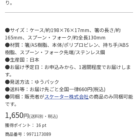
り。
●サイズ：ケース/約198×76×17mm、箸の長さ/約
165mm、スプーン・フォーク/約全長130mm
●材質：箸/AS樹脂、本体/ポリプロピレン、持ち手/ABS
樹脂、スプーン・フォーク先端/ステンレス鋼
●生産国：日本
●お届け予定日：お申込みから、1週間程度でお届けしま
す。
●発送方法：ゆうパック
●送料等：お届け先ごと全国一律660円(税込)
●同梱：販売者が
スケーター株式会社
の商品のみ同梱可能
です。
1,650
円
(送料別・税込)
獲得ポイント： 16 pt
商品番号
9971173089