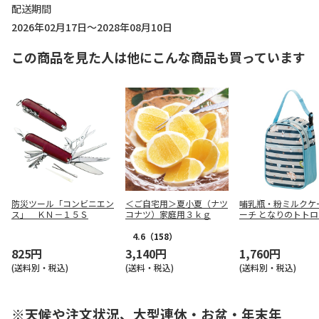
配送期間
2026年02月17日～2028年08月10日
この商品を見た人は他にこんな商品も買っています
防災ツール「コンビニエン
＜ご自宅用＞夏小夏（ナツ
哺乳瓶・粉ミルクケ
ス」 ＫＮ－１５Ｓ
コナツ）家庭用３ｋｇ
ーチ となりのトトロ 
C1
4.6
（158）
825円
3,140円
1,760円
(送料別・税込)
(送料・税込)
(送料別・税込)
※天候や注文状況、大型連休・お盆・年末年