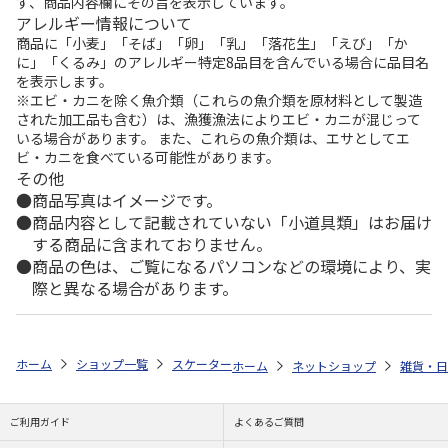
ず、商品内容欄にその旨を表示しています。
アレルギー情報について
商品に「小麦」「そば」「卵」「乳」「落花生」「えび」「か
に」「くるみ」のアレルギー特定8品目を含んでいる場合に品目名
を表示します。
※エビ・カニを除く魚介類（これらの魚介類を原材料として製造
された加工品も含む）は、漁獲漁法によりエビ・カニが混じって
いる場合があります。 また、これらの魚介類は、エサとしてエ
ビ・カニを食べている可能性があります。
その他
商品写真はイメージです。
商品内容として記載されていない「小道具類」はお届け
する商品に含まれておりません。
商品の色は、ご覧になるパソコンなどの環境により、実
際と異なる場合があります。
ホーム
ショップ一覧
スケーター
食洗機対応 スライド式トリオセット (
ホーム
ネットショップ
雑貨・日
ご利用ガイド
よくあるご質問