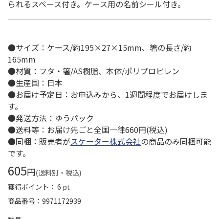
られるスペース付き。ケース用の名前シール付き。
●サイズ：ケース/約195×27×15mm、箸の長さ/約
165mm
●材質：フタ・箸/AS樹脂、本体/ポリプロピレン
●生産国：日本
●お届け予定日：お申込みから、1週間程度でお届けしま
す。
●発送方法：ゆうパック
●送料等：お届け先ごと全国一律660円(税込)
●同梱：販売者が
スケーター株式会社
の商品のみ同梱可能
です。
605
円
(送料別・税込)
獲得ポイント： 6 pt
商品番号
9971172939