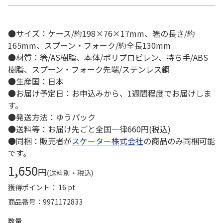
●サイズ：ケース/約198×76×17mm、箸の長さ/約
165mm、スプーン・フォーク/約全長130mm
●材質：箸/AS樹脂、本体/ポリプロピレン、持ち手/ABS
樹脂、スプーン・フォーク先端/ステンレス鋼
●生産国：日本
●お届け予定日：お申込みから、1週間程度でお届けしま
す。
●発送方法：ゆうパック
●送料等：お届け先ごと全国一律660円(税込)
●同梱：販売者が
スケーター株式会社
の商品のみ同梱可能
です。
1,650
円
(送料別・税込)
獲得ポイント： 16 pt
商品番号
9971172833
数量