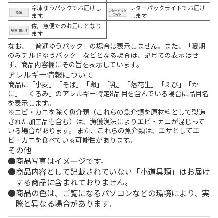
冷凍ゆうパックでお届けし
レターパックライトでお届け
ます。
します
佐川急便でのお届けとなり
ます
なお、「普通ゆうパック」の場合は表示しません。また、「夏期
のみチルドゆうパック」などとなる場合は、記号での表示はせ
ず、商品内容欄にその旨を表示しています。
アレルギー情報について
商品に「小麦」「そば」「卵」「乳」「落花生」「えび」「か
に」「くるみ」のアレルギー特定8品目を含んでいる場合に品目名
を表示します。
※エビ・カニを除く魚介類（これらの魚介類を原材料として製造
された加工品も含む）は、漁獲漁法によりエビ・カニが混じって
いる場合があります。 また、これらの魚介類は、エサとしてエ
ビ・カニを食べている可能性があります。
その他
商品写真はイメージです。
商品内容として記載されていない「小道具類」はお届け
する商品に含まれておりません。
商品の色は、ご覧になるパソコンなどの環境により、実
際と異なる場合があります。