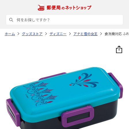
ホーム
グッズストア
ディズニー
アナと雪の女王
食洗機対応 ふわ