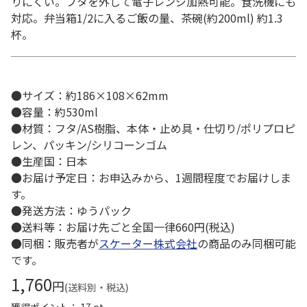
りにくい。フタを外して電子レンジ加熱可能。食洗機にも
対応。弁当箱1/2に入るご飯の量、茶碗(約200ml) 約1.3
杯。
●サイズ：約186×108×62mm
●容量：約530ml
●材質：フタ/AS樹脂、本体・止め具・仕切り/ポリプロピ
レン、パッキン/シリコーンゴム
●生産国：日本
●お届け予定日：お申込みから、1週間程度でお届けしま
す。
●発送方法：ゆうパック
●送料等：お届け先ごと全国一律660円(税込)
●同梱：販売者が
スケーター株式会社
の商品のみ同梱可能
です。
1,760
円
(送料別・税込)