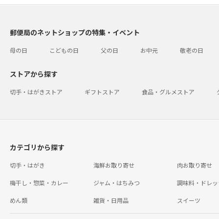
郵便局のネットショップの特集・イベント
母の日
こどもの日
父の日
お中元
敬老の日
ストアから探す
切手・はがきストア
ギフトストア
食品・グルメストア
カテゴリから探す
切手・はがき
海鮮お取り寄せ
肉お取り寄せ
梅干し・惣菜・カレー
ジャム・はちみつ
調味料・ドレッ
めん類
雑貨・日用品
スイーツ