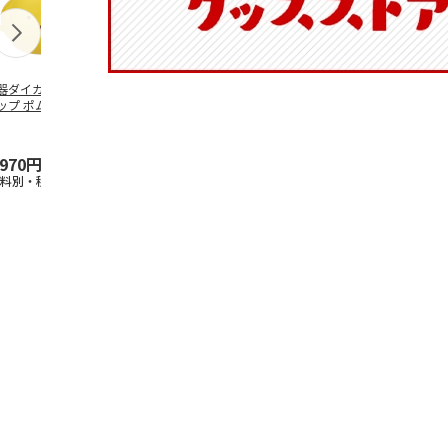
器ダイカットマグ
抗菌食洗機対応 ふ
ふわっとフタタイト
マスコット入
ップ ポムポムプ
わっと弁当箱 530ml
ランチボックス角型
ンクボトル 
ン CHMGD4
水森亜土 PF
…
パペットスンスン
キティ PSPR
R
…
,970円
1,760円
1,485円
3,300円
送料別・税込)
(送料別・税込)
(送料別・税込)
(送料別・税込