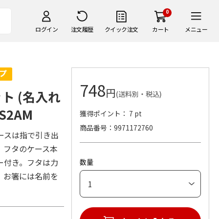
0
ログイン
注文履歴
クイック注文
カート
メニュー
748
円
ト (名入れ
(送料別・税込)
S2AM
獲得ポイント： 7 pt
商品番号
9971172760
ースは指で引き出
。フタのケース本
ー付き。フタは力
数量
。お箸には名前を
。