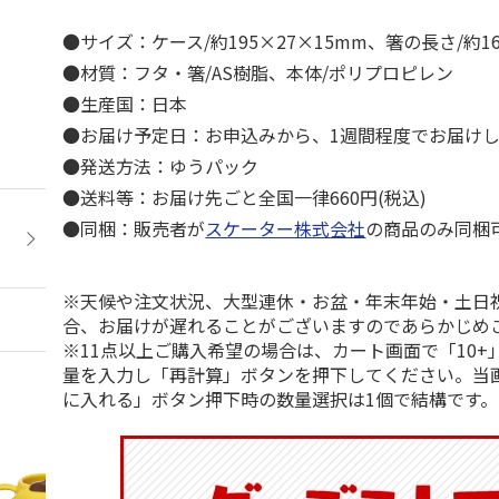
●サイズ：ケース/約195×27×15mm、箸の長さ/約1
●材質：フタ・箸/AS樹脂、本体/ポリプロピレン
●生産国：日本
●お届け予定日：お申込みから、1週間程度でお届け
●発送方法：ゆうパック
●送料等：お届け先ごと全国一律660円(税込)
●同梱：販売者が
スケーター株式会社
の商品のみ同梱
※天候や注文状況、大型連休・お盆・年末年始・土日
合、お届けが遅れることがございますのであらかじめ
※11点以上ご購入希望の場合は、カート画面で「10+
量を入力し「再計算」ボタンを押下してください。当
に入れる」ボタン押下時の数量選択は1個で結構です。