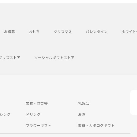
お歳暮
おせち
クリスマス
バレンタイン
ホワイト
グッズストア
ソーシャルギフトストア
果物・野菜等
乳製品
シング
ドリンク
お酒
フラワーギフト
書籍・カタログギフト