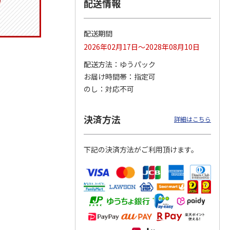
配送情報
配送期間
りドリ
コーデュロイ生地ラ
マスコット付箸・箸
八角形ステンレスマ
2026年02月17日～2028年08月10日
ハロー
ンチバッグ ハロー
置きセット 21cm 干
グボトル 500ml リ
5MC
キティ KCOB2
支箸 ポムポムプ
…
ラックマ リラッ
…
配送方法
ゆうパック
お届け時間帯
指定可
2,200円
1,320円
4,510円
のし
対応不可
)
(送料別・税込)
(送料別・税込)
(送料別・税込)
決済方法
詳細はこちら
下記の決済方法がご利用頂けます。