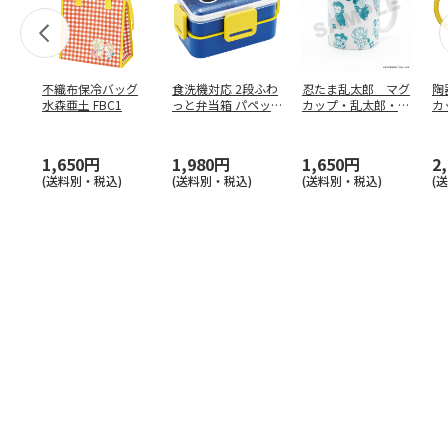
不織布保冷バッグ
食洗機対応 2段ふわ
忍たま乱太郎 マグ
陶
水森亜土 FBC1
っと弁当箱 パペッ
カップ・乱太郎・き
カ
トスンスン PFLW
…
り丸・しんべヱ・山
リ
田伝
…
1,650円
1,980円
1,650円
2
(送料別・税込)
(送料別・税込)
(送料別・税込)
(