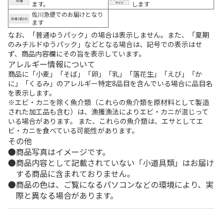
ます。
します
佐川急便でのお届けとなり
ます
なお、「普通ゆうパック」の場合は表示しません。また、「夏期
のみチルドゆうパック」などとなる場合は、記号での表示はせ
ず、商品内容欄にその旨を表示しています。
アレルギー情報について
商品に「小麦」「そば」「卵」「乳」「落花生」「えび」「か
に」「くるみ」のアレルギー特定8品目を含んでいる場合に品目名
を表示します。
※エビ・カニを除く魚介類（これらの魚介類を原材料として製造
された加工品も含む）は、漁獲漁法によりエビ・カニが混じって
いる場合があります。 また、これらの魚介類は、エサとしてエ
ビ・カニを食べている可能性があります。
その他
商品写真はイメージです。
商品内容として記載されていない「小道具類」はお届け
する商品に含まれておりません。
商品の色は、ご覧になるパソコンなどの環境により、実
際と異なる場合があります。