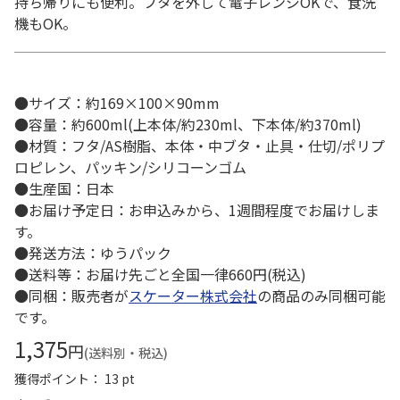
持ち帰りにも便利。フタを外して電子レンジOKで、食洗
機もOK。
●サイズ：約169×100×90mm
●容量：約600ml(上本体/約230ml、下本体/約370ml)
●材質：フタ/AS樹脂、本体・中ブタ・止具・仕切/ポリプ
ロピレン、パッキン/シリコーンゴム
●生産国：日本
●お届け予定日：お申込みから、1週間程度でお届けしま
す。
●発送方法：ゆうパック
●送料等：お届け先ごと全国一律660円(税込)
●同梱：販売者が
スケーター株式会社
の商品のみ同梱可能
です。
1,375
円
(送料別・税込)
獲得ポイント： 13 pt