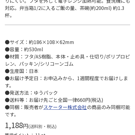
りにくい。フタを外して電子レンジ加熱可能。食洗機にも
対応。弁当箱1/2に入るご飯の量、茶碗(約200ml) 約1.3
杯。
●サイズ：約186×108×62mm
●容量：約530ml
●材質：フタ/AS樹脂、本体・止め具・仕切り/ポリプロピ
レン、パッキン/シリコーンゴム
●生産国：日本
●お届け予定日：お申込みから、1週間程度でお届けしま
す。
●発送方法：ゆうパック
●送料等：お届け先ごと全国一律660円(税込)
●同梱：販売者が
スケーター株式会社
の商品のみ同梱可能
です。
1,188
円
(送料別・税込)