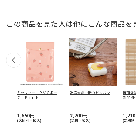
この商品を見た人は他にこんな商品を
ミッフィー ＰＶＣポー
迷惑電話お断りピンポン
抗菌食洗
チ Ｐｉｎｋ
OPY KM
1,650円
2,200円
1,21
(送料別・税込)
(送料・税込)
(送料別