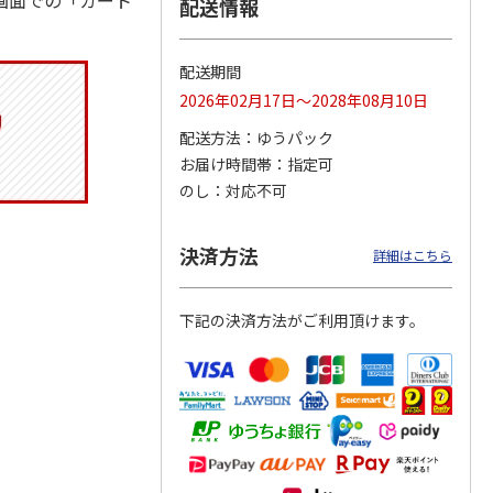
画面での「カート
配送情報
配送期間
りドリ
ふわっとフタタイト
コーデュロイ生地ラ
八角形ステンレスマ
2026年02月17日～2028年08月10日
ハロー
ランチボックス角型
ンチバッグ ハロー
グボトル 500ml リ
5MC
パペットスンスン
キティ KCOB2
ラックマ リラッ
…
配送方法
ゆうパック
R
…
お届け時間帯
指定可
1,485円
2,200円
4,510円
のし
対応不可
)
(送料別・税込)
(送料別・税込)
(送料別・税込)
決済方法
詳細はこちら
下記の決済方法がご利用頂けます。