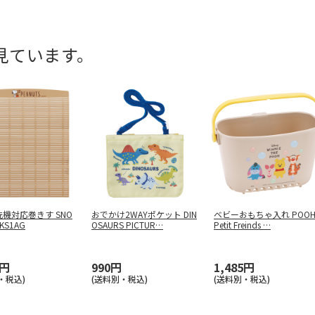
見ています。
機対応巻きす SNO
おでかけ2WAYポケット DIN
ベビーおもちゃ入れ POOH
KS1AG
OSAURS PICTUR
…
Petit Freinds
…
0円
990円
1,485円
・税込)
(送料別・税込)
(送料別・税込)