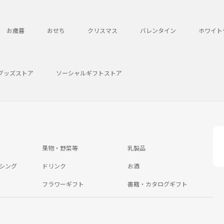
お歳暮
おせち
クリスマス
バレンタイン
ホワイト
グッズストア
ソーシャルギフトストア
果物・野菜等
乳製品
シング
ドリンク
お酒
フラワーギフト
書籍・カタログギフト