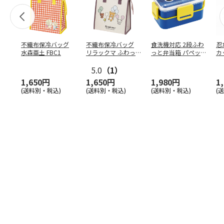
不織布保冷バッグ
不織布保冷バッグ
食洗機対応 2段ふわ
忍
水森亜土 FBC1
リラックマ ふわっ
っと弁当箱 パペッ
カ
と風船 FBC1
トスンスン PFLW
…
り
5.0
（1）
田
1,650円
1,650円
1,980円
1
(送料別・税込)
(送料別・税込)
(送料別・税込)
(