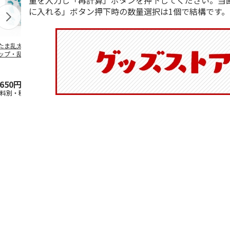
量を入力し「再計算」ボタンを押下してください。当
に入れる」ボタン押下時の数量選択は1個で結構です。
たま乱太郎 マグ
抗菌食洗機対応 ふ
陶器ダイカットマグ
マスコット入
ップ・乱太郎・き
わっと弁当箱 530ml
カップ ポムポムプ
ンクボトル 
丸・しんべヱ・山
水森亜土 PF
…
リン CHMGD4
キティ PSPR
伝
…
,650円
1,760円
2,970円
3,300円
送料別・税込)
(送料別・税込)
(送料別・税込)
(送料別・税込