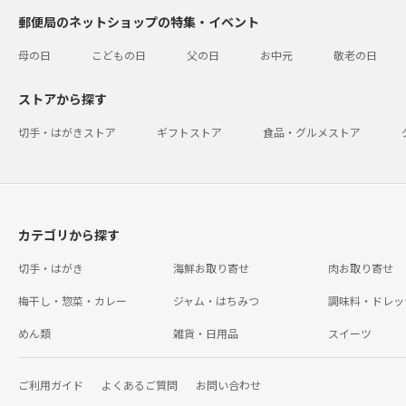
郵便局のネットショップの特集・イベント
母の日
こどもの日
父の日
お中元
敬老の日
ストアから探す
切手・はがきストア
ギフトストア
食品・グルメストア
カテゴリから探す
切手・はがき
海鮮お取り寄せ
肉お取り寄せ
梅干し・惣菜・カレー
ジャム・はちみつ
調味料・ドレッ
めん類
雑貨・日用品
スイーツ
ご利用ガイド
よくあるご質問
お問い合わせ