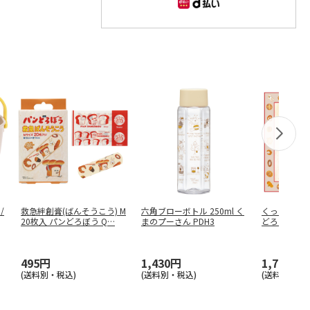
/
救急絆創膏(ばんそうこう) M
六角ブローボトル 250ml く
くっつくラン
20枚入 パンどろぼう Q
…
まのプーさん PDH3
どろぼう KBS
495円
1,430円
1,760円
(送料別・税込)
(送料別・税込)
(送料別・税込