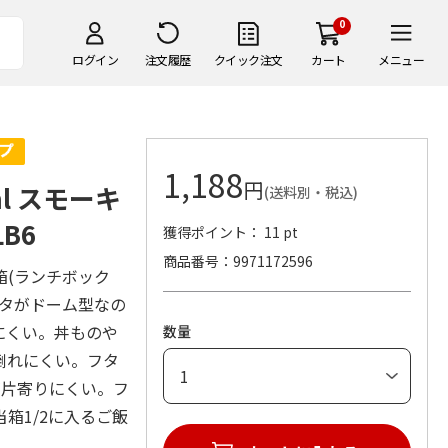
0
ログイン
注文履歴
クイック注文
カート
メニュー
1,188
円
l スモーキ
(送料別・税込)
B6
獲得ポイント： 11 pt
商品番号
9971172596
箱(ランチボック
フタがドーム型なの
にくい。丼ものや
数量
倒れにくい。フタ
が片寄りにくい。フ
箱1/2に入るご飯