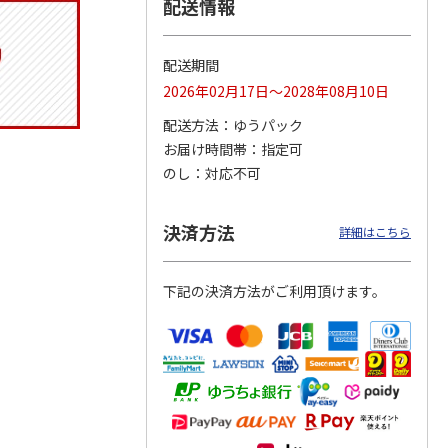
配送情報
配送期間
りドリ
ふわっとフタタイト
コーデュロイ生地ラ
八角形ステンレスマ
2026年02月17日～2028年08月10日
ハロー
ランチボックス角型
ンチバッグ ハロー
グボトル 500ml リ
5MC
パペットスンスン
キティ KCOB2
ラックマ リラッ
…
配送方法
ゆうパック
R
…
お届け時間帯
指定可
1,485円
2,200円
4,510円
のし
対応不可
)
(送料別・税込)
(送料別・税込)
(送料別・税込)
決済方法
詳細はこちら
下記の決済方法がご利用頂けます。