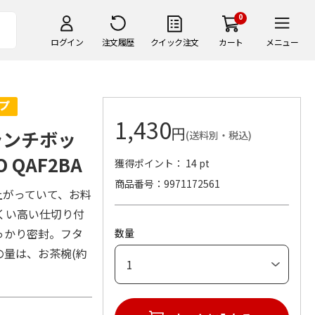
0
ログイン
注文履歴
クイック注文
カート
メニュー
1,430
円
ランチボッ
(送料別・税込)
QAF2BA
獲得ポイント： 14 pt
商品番号
9971172561
上がっていて、お料
くい高い仕切り付
っかり密封。フタ
数量
の量は、お茶椀(約