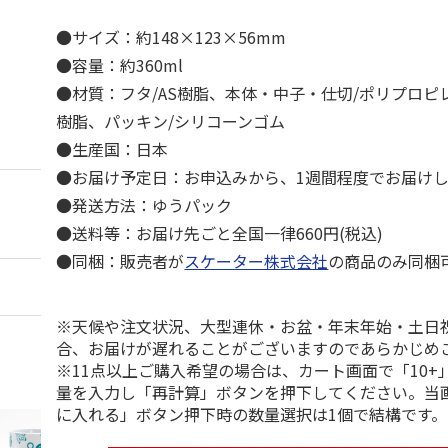
●サイズ：約148×123×56mm
●容量：約360ml
●材質：フタ/AS樹脂、本体・中子・仕切/ポリプロピレ
樹脂、パッキン/シリコーンゴム
●生産国：日本
●お届け予定日：お申込みから、1週間程度でお届け
●発送方法：ゆうパック
●送料等：お届け先ごと全国一律660円(税込)
●同梱：販売者が
スケーター株式会社
の商品のみ同梱
※天候や注文状況、大型連休・お盆・年末年始・土日
合、お届けが遅れることがございますのであらかじめ
※11点以上ご購入希望の場合は、カート画面で「10+
量を入力し「再計算」ボタンを押下してください。当
に入れる」ボタン押下時の数量選択は1個で結構です。