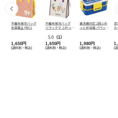
不織布保冷バッグ
不織布保冷バッグ
食洗機対応 2段ふわ
忍
水森亜土 FBC1
リラックマ ふわっ
っと弁当箱 パペッ
カ
と風船 FBC1
トスンスン PFLW
…
り
5.0
（1）
田
1,650円
1,650円
1,980円
1
(送料別・税込)
(送料別・税込)
(送料別・税込)
(