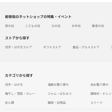
郵便局のネットショップの特集・イベント
母の日
こどもの日
父の日
お中元
敬老の日
ストアから探す
切手・はがきストア
ギフトストア
食品・グルメストア
カテゴリから探す
切手・はがき
海鮮お取り寄せ
肉お取り寄せ
梅干し・惣菜・カレー
ジャム・はちみつ
調味料・ドレッ
めん類
雑貨・日用品
スイーツ