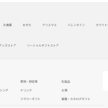
お歳暮
おせち
クリスマス
バレンタイン
ホワイト
グッズストア
ソーシャルギフトストア
果物・野菜等
乳製品
シング
ドリンク
お酒
フラワーギフト
書籍・カタログギフト