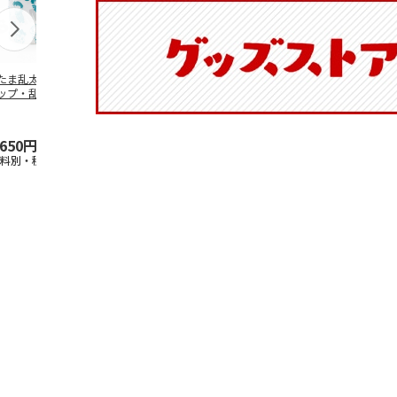
たま乱太郎 マグ
抗菌食洗機対応 ふ
陶器ダイカットマグ
マスコット入
ップ・乱太郎・き
わっと弁当箱 530ml
カップ ポムポムプ
ンクボトル 
丸・しんべヱ・山
水森亜土 PF
…
リン CHMGD4
キティ PSPR
伝
…
,650円
1,760円
2,970円
3,300円
送料別・税込)
(送料別・税込)
(送料別・税込)
(送料別・税込