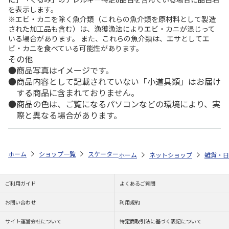
を表示します。
※エビ・カニを除く魚介類（これらの魚介類を原材料として製造
された加工品も含む）は、漁獲漁法によりエビ・カニが混じって
いる場合があります。 また、これらの魚介類は、エサとしてエ
ビ・カニを食べている可能性があります。
その他
商品写真はイメージです。
商品内容として記載されていない「小道具類」はお届け
する商品に含まれておりません。
商品の色は、ご覧になるパソコンなどの環境により、実
際と異なる場合があります。
ホーム
ショップ一覧
スケーター
食洗機対応 ふわっと弁当箱 530ml 
ホーム
ネットショップ
雑貨・日
ご利用ガイド
よくあるご質問
お問い合わせ
利用規約
サイト運営会社について
特定商取引法に基づく表記について