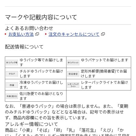
マークや記載内容について
よくあるお問い合わせ
お支払い方法
注文のキャンセルについて
配送情報について
ゆうパック等でお届けしま
ゆうパケットでお届けします
す
チルドゆうパックでお届け
定形外郵便(簡易書留)でお届
します
けします
冷凍ゆうパックでお届けし
レターパックライトでお届け
ます。
します
佐川急便でのお届けとなり
ます
なお、「普通ゆうパック」の場合は表示しません。また、「夏期
のみチルドゆうパック」などとなる場合は、記号での表示はせ
ず、商品内容欄にその旨を表示しています。
アレルギー情報について
商品に「小麦」「そば」「卵」「乳」「落花生」「えび」「か
に」「くるみ」のアレルギー特定8品目を含んでいる場合に品目名