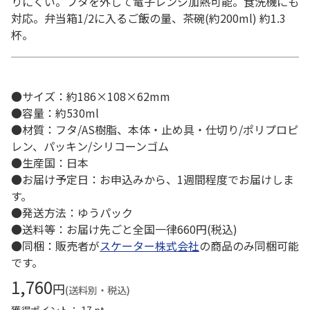
りにくい。フタを外して電子レンジ加熱可能。食洗機にも
対応。弁当箱1/2に入るご飯の量、茶碗(約200ml) 約1.3
杯。
●サイズ：約186×108×62mm
●容量：約530ml
●材質：フタ/AS樹脂、本体・止め具・仕切り/ポリプロピ
レン、パッキン/シリコーンゴム
●生産国：日本
●お届け予定日：お申込みから、1週間程度でお届けしま
す。
●発送方法：ゆうパック
●送料等：お届け先ごと全国一律660円(税込)
●同梱：販売者が
スケーター株式会社
の商品のみ同梱可能
です。
1,760
円
(送料別・税込)