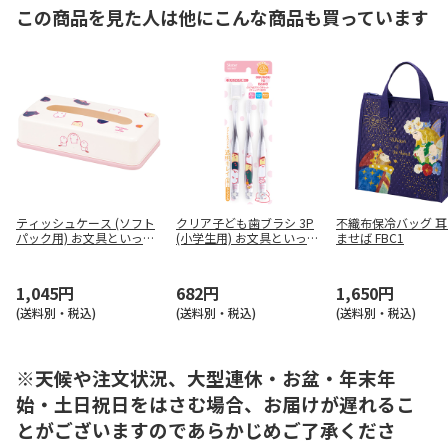
この商品を見た人は他にこんな商品も買っています
ティッシュケース (ソフト
クリア子ども歯ブラシ 3P
不織布保冷バッグ 
パック用) お文具といっし
(小学生用) お文具といっし
ませば FBC1
ょ TSST0
ょ TBCR6T
1,045円
682円
1,650円
(送料別・税込)
(送料別・税込)
(送料別・税込)
※天候や注文状況、大型連休・お盆・年末年
始・土日祝日をはさむ場合、お届けが遅れるこ
とがございますのであらかじめご了承くださ