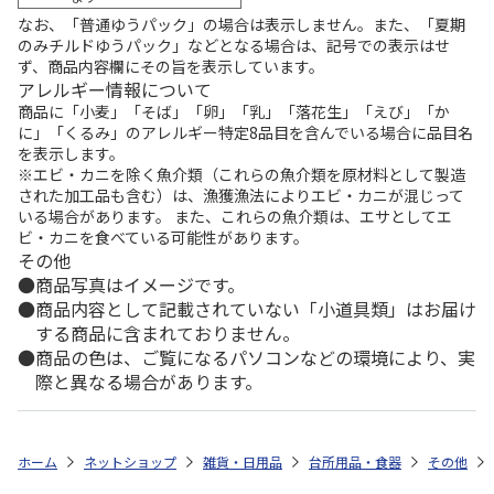
なお、「普通ゆうパック」の場合は表示しません。また、「夏期
のみチルドゆうパック」などとなる場合は、記号での表示はせ
ず、商品内容欄にその旨を表示しています。
アレルギー情報について
商品に「小麦」「そば」「卵」「乳」「落花生」「えび」「か
に」「くるみ」のアレルギー特定8品目を含んでいる場合に品目名
を表示します。
※エビ・カニを除く魚介類（これらの魚介類を原材料として製造
された加工品も含む）は、漁獲漁法によりエビ・カニが混じって
いる場合があります。 また、これらの魚介類は、エサとしてエ
ビ・カニを食べている可能性があります。
その他
商品写真はイメージです。
商品内容として記載されていない「小道具類」はお届け
する商品に含まれておりません。
商品の色は、ご覧になるパソコンなどの環境により、実
際と異なる場合があります。
ホーム
ネットショップ
雑貨・日用品
台所用品・食器
その他