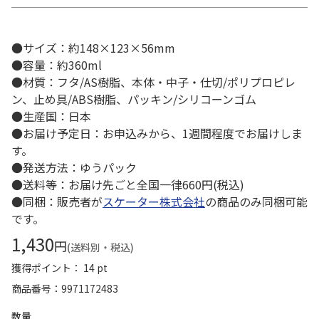
●サイズ：約148×123×56mm
●容量：約360ml
●材質：フタ/AS樹脂、本体・中子・仕切/ポリプロピレ
ン、止め具/ABS樹脂、パッキン/シリコーンゴム
●生産国：日本
●お届け予定日：お申込みから、1週間程度でお届けしま
す。
●発送方法：ゆうパック
●送料等：お届け先ごと全国一律660円(税込)
●同梱：販売者が
スケーター株式会社
の商品のみ同梱可能
です。
1,430
円
(送料別・税込)
獲得ポイント： 14 pt
商品番号
9971172483
数量