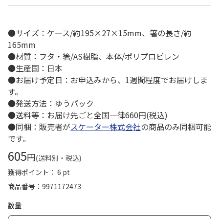
●サイズ：ケース/約195×27×15mm、箸の長さ/約
165mm
●材質：フタ・箸/AS樹脂、本体/ポリプロピレン
●生産国：日本
●お届け予定日：お申込みから、1週間程度でお届けしま
す。
●発送方法：ゆうパック
●送料等：お届け先ごと全国一律660円(税込)
●同梱：販売者が
スケーター株式会社
の商品のみ同梱可能
です。
605
円
(送料別・税込)
獲得ポイント： 6 pt
商品番号
9971172473
数量