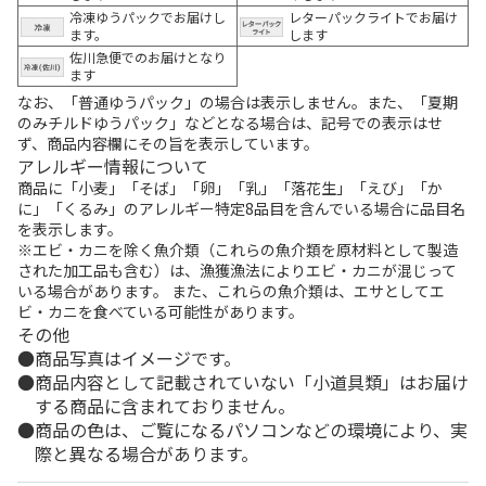
冷凍ゆうパックでお届けし
レターパックライトでお届け
ます。
します
佐川急便でのお届けとなり
ます
なお、「普通ゆうパック」の場合は表示しません。また、「夏期
のみチルドゆうパック」などとなる場合は、記号での表示はせ
ず、商品内容欄にその旨を表示しています。
アレルギー情報について
商品に「小麦」「そば」「卵」「乳」「落花生」「えび」「か
に」「くるみ」のアレルギー特定8品目を含んでいる場合に品目名
を表示します。
※エビ・カニを除く魚介類（これらの魚介類を原材料として製造
された加工品も含む）は、漁獲漁法によりエビ・カニが混じって
いる場合があります。 また、これらの魚介類は、エサとしてエ
ビ・カニを食べている可能性があります。
その他
商品写真はイメージです。
商品内容として記載されていない「小道具類」はお届け
する商品に含まれておりません。
商品の色は、ご覧になるパソコンなどの環境により、実
際と異なる場合があります。