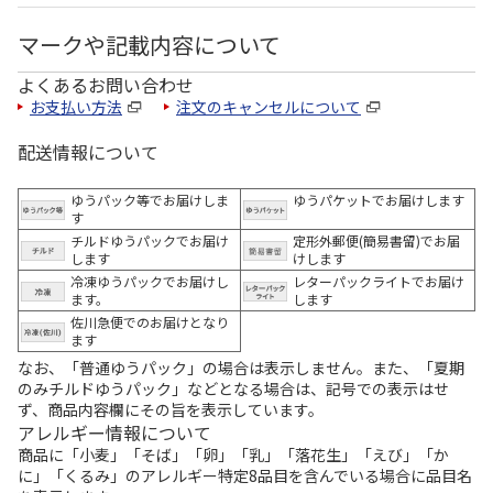
マークや記載内容について
よくあるお問い合わせ
お支払い方法
注文のキャンセルについて
配送情報について
ゆうパック等でお届けしま
ゆうパケットでお届けします
す
チルドゆうパックでお届け
定形外郵便(簡易書留)でお届
します
けします
冷凍ゆうパックでお届けし
レターパックライトでお届け
ます。
します
佐川急便でのお届けとなり
ます
なお、「普通ゆうパック」の場合は表示しません。また、「夏期
のみチルドゆうパック」などとなる場合は、記号での表示はせ
ず、商品内容欄にその旨を表示しています。
アレルギー情報について
商品に「小麦」「そば」「卵」「乳」「落花生」「えび」「か
に」「くるみ」のアレルギー特定8品目を含んでいる場合に品目名