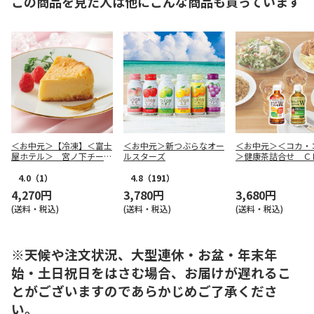
この商品を見た人は他にこんな商品も買っています
＜お中元＞【冷凍】＜富士
＜お中元＞新つぶらなオー
＜お中元＞＜コカ・
屋ホテル＞ 宮ノ下チーズ
ルスターズ
＞健康茶詰合せ Ｃ
ケーキ
３０Ａ
4.0
（1）
4.8
（191）
4,270円
3,780円
3,680円
(送料・税込)
(送料・税込)
(送料・税込)
※天候や注文状況、大型連休・お盆・年末年
始・土日祝日をはさむ場合、お届けが遅れるこ
とがございますのであらかじめご了承くださ
い。