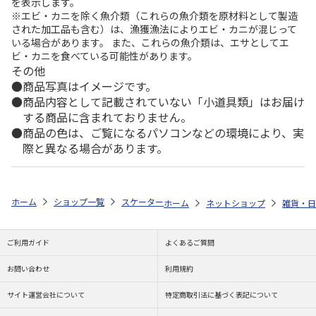
を表示します。
※エビ・カニを除く魚介類（これらの魚介類を原材料として製造
された加工品も含む）は、漁獲漁法によりエビ・カニが混じって
いる場合があります。 また、これらの魚介類は、エサとしてエ
ビ・カニを食べている可能性があります。
その他
商品写真はイメージです。
商品内容として記載されていない「小道具類」はお届け
する商品に含まれておりません。
商品の色は、ご覧になるパソコンなどの環境により、実
際と異なる場合があります。
ホーム
ショップ一覧
スケーター
音のならない箸・箸箱セット 箸18cm
ホーム
ネットショップ
雑貨・日
ご利用ガイド
よくあるご質問
お問い合わせ
利用規約
サイト運営会社について
特定商取引法に基づく表記について