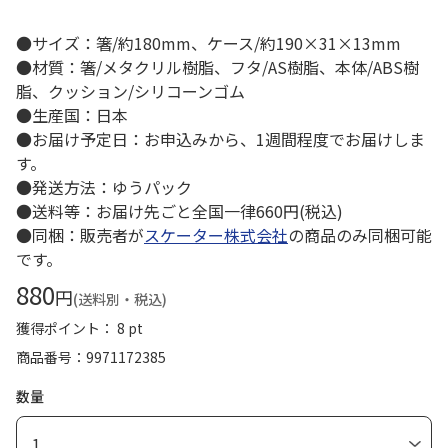
●サイズ：箸/約180mm、ケース/約190×31×13mm
●材質：箸/メタクリル樹脂、フタ/AS樹脂、本体/ABS樹
脂、クッション/シリコーンゴム
●生産国：日本
●お届け予定日：お申込みから、1週間程度でお届けしま
す。
●発送方法：ゆうパック
●送料等：お届け先ごと全国一律660円(税込)
●同梱：販売者が
スケーター株式会社
の商品のみ同梱可能
です。
880
円
(送料別・税込)
獲得ポイント： 8 pt
商品番号
9971172385
数量
1