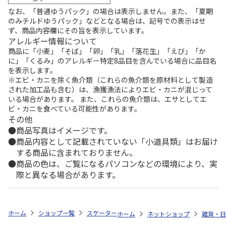
なお、「普通ゆうパック」の場合は表示しません。また、「夏期
のみチルドゆうパック」などとなる場合は、記号での表示はせ
ず、商品内容欄にその旨を表示しています。
アレルギー情報について
商品に「小麦」「そば」「卵」「乳」「落花生」「えび」「か
に」「くるみ」のアレルギー特定8品目を含んでいる場合に品目名
を表示します。
※エビ・カニを除く魚介類（これらの魚介類を原材料として製造
された加工品も含む）は、漁獲漁法によりエビ・カニが混じって
いる場合があります。 また、これらの魚介類は、エサとしてエ
ビ・カニを食べている可能性があります。
その他
商品写真はイメージです。
商品内容として記載されていない「小道具類」はお届け
する商品に含まれておりません。
商品の色は、ご覧になるパソコンなどの環境により、実
際と異なる場合があります。
ホーム
ショップ一覧
スケーター
食洗機対応 スライド式トリオセット (
ホーム
ネットショップ
雑貨・日