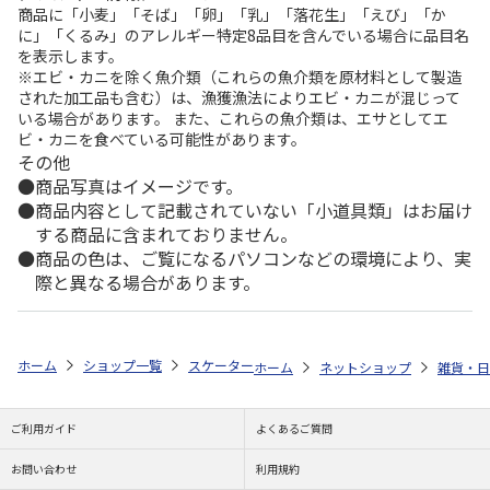
商品に「小麦」「そば」「卵」「乳」「落花生」「えび」「か
に」「くるみ」のアレルギー特定8品目を含んでいる場合に品目名
を表示します。
※エビ・カニを除く魚介類（これらの魚介類を原材料として製造
された加工品も含む）は、漁獲漁法によりエビ・カニが混じって
いる場合があります。 また、これらの魚介類は、エサとしてエ
ビ・カニを食べている可能性があります。
その他
商品写真はイメージです。
商品内容として記載されていない「小道具類」はお届け
する商品に含まれておりません。
商品の色は、ご覧になるパソコンなどの環境により、実
際と異なる場合があります。
ホーム
ショップ一覧
スケーター
食洗機対応 ふわっとフタタイトランチ
ホーム
ネットショップ
雑貨・日
ご利用ガイド
よくあるご質問
お問い合わせ
利用規約