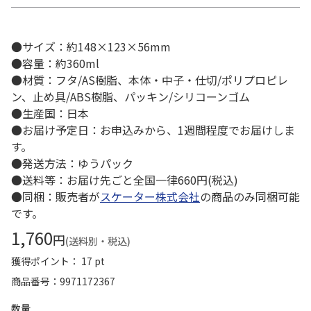
●サイズ：約148×123×56mm
●容量：約360ml
●材質：フタ/AS樹脂、本体・中子・仕切/ポリプロピレ
ン、止め具/ABS樹脂、パッキン/シリコーンゴム
●生産国：日本
●お届け予定日：お申込みから、1週間程度でお届けしま
す。
●発送方法：ゆうパック
●送料等：お届け先ごと全国一律660円(税込)
●同梱：販売者が
スケーター株式会社
の商品のみ同梱可能
です。
1,760
円
(送料別・税込)
獲得ポイント： 17 pt
商品番号
9971172367
数量