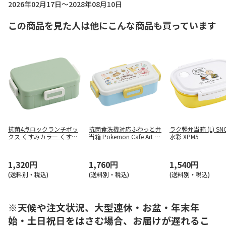
2026年02月17日～2028年08月10日
この商品を見た人は他にこんな商品も買っています
抗菌4点ロックランチボッ
抗菌食洗機対応ふわっと弁
ラク軽弁当箱 (L) SN
クス くすみカラー くすみ
当箱 Pokemon Cafe Art PF
水彩 XPM5
グリーン YZFL7AG
LB6AG
1,320円
1,760円
1,540円
(送料別・税込)
(送料別・税込)
(送料別・税込)
※天候や注文状況、大型連休・お盆・年末年
始・土日祝日をはさむ場合、お届けが遅れるこ