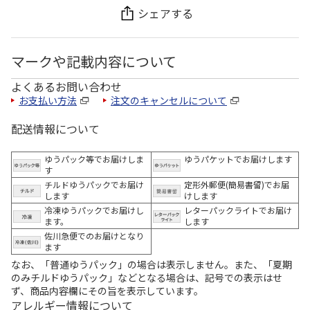
シェアする
マークや記載内容について
よくあるお問い合わせ
お支払い方法
注文のキャンセルについて
配送情報について
ゆうパック等でお届けしま
ゆうパケットでお届けします
す
チルドゆうパックでお届け
定形外郵便(簡易書留)でお届
します
けします
冷凍ゆうパックでお届けし
レターパックライトでお届け
ます。
します
佐川急便でのお届けとなり
ます
なお、「普通ゆうパック」の場合は表示しません。また、「夏期
のみチルドゆうパック」などとなる場合は、記号での表示はせ
ず、商品内容欄にその旨を表示しています。
アレルギー情報について