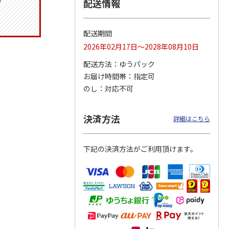
配送情報
配送期間
りドリ
ふわっとフタタイト
コーデュロイ生地ラ
八角形ステンレスマ
2026年02月17日～2028年08月10日
ハロー
ランチボックス角型
ンチバッグ ハロー
グボトル 500ml リ
5MC
パペットスンスン
キティ KCOB2
ラックマ リラッ
…
配送方法
ゆうパック
R
…
お届け時間帯
指定可
1,485円
2,200円
4,510円
のし
対応不可
)
(送料別・税込)
(送料別・税込)
(送料別・税込)
決済方法
詳細はこちら
下記の決済方法がご利用頂けます。