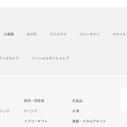
お歳暮
おせち
クリスマス
バレンタイン
ホワイト
グッズストア
ソーシャルギフトストア
果物・野菜等
乳製品
シング
ドリンク
お酒
フラワーギフト
書籍・カタログギフト