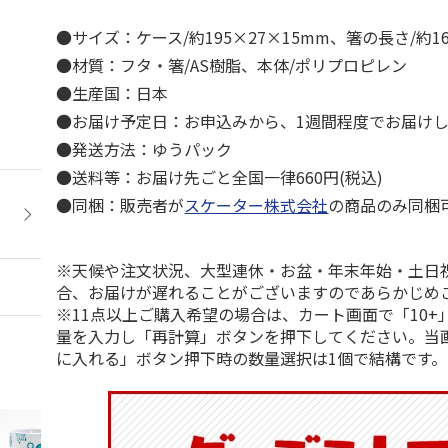
●サイズ：ケース/約195×27×15mm、箸の長さ/約1
●材質：フタ・箸/AS樹脂、本体/ポリプロピレン
●生産国：日本
●お届け予定日：お申込みから、1週間程度でお届け
●発送方法：ゆうパック
●送料等：お届け先ごと全国一律660円(税込)
●同梱：販売者が
スケーター株式会社
の商品のみ同梱
※天候や注文状況、大型連休・お盆・年末年始・土日
合、お届けが遅れることがございますのであらかじめ
※11点以上ご購入希望の場合は、カート画面で「10+
量を入力し「再計算」ボタンを押下してください。当
に入れる」ボタン押下時の数量選択は1個で結構です。