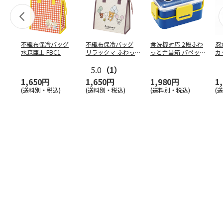
不織布保冷バッグ
不織布保冷バッグ
食洗機対応 2段ふわ
忍
水森亜土 FBC1
リラックマ ふわっ
っと弁当箱 パペッ
カ
と風船 FBC1
トスンスン PFLW
…
り
5.0
（1）
田
1,650円
1,650円
1,980円
1
(送料別・税込)
(送料別・税込)
(送料別・税込)
(