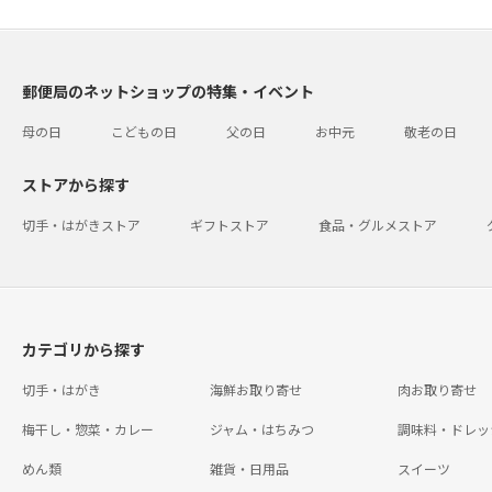
郵便局のネットショップの特集・イベント
母の日
こどもの日
父の日
お中元
敬老の日
ストアから探す
切手・はがきストア
ギフトストア
食品・グルメストア
カテゴリから探す
切手・はがき
海鮮お取り寄せ
肉お取り寄せ
梅干し・惣菜・カレー
ジャム・はちみつ
調味料・ドレッ
めん類
雑貨・日用品
スイーツ