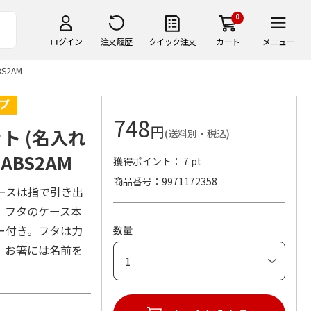
0
ログイン
注文履歴
クイック注文
カート
メニュー
S2AM
748
円
ト (名入れ
(送料別・税込)
ABS2AM
獲得ポイント： 7 pt
商品番号
9971172358
ースは指で引き出
。フタのケース本
ー付き。フタは力
数量
。お箸には名前を
。