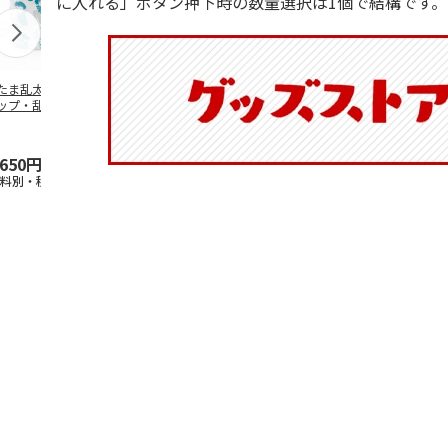
に入れる」ボタン押下時の数量選択は1個で結構です。
たま乱太郎 マグ
抗菌食洗機対応 ふ
陶器ダイカットマグ
マスコット入
ップ・乱太郎・き
わっと弁当箱 530ml
カップ ポムポムプ
ンクボトル 
丸・しんべヱ・山
水森亜土 PF
…
リン CHMGD4
キティ PSPR
伝
…
,650円
1,760円
2,970円
3,300円
送料別・税込)
(送料別・税込)
(送料別・税込)
(送料別・税込