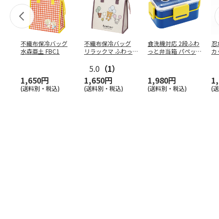
不織布保冷バッグ
不織布保冷バッグ
食洗機対応 2段ふわ
忍
水森亜土 FBC1
リラックマ ふわっ
っと弁当箱 パペッ
カ
と風船 FBC1
トスンスン PFLW
…
り
5.0
（1）
田
1,650円
1,650円
1,980円
1
(送料別・税込)
(送料別・税込)
(送料別・税込)
(