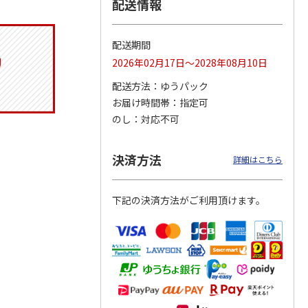
配送情報
配送期間
りドリ
ふわっとフタタイト
コーデュロイ生地ラ
八角形ステンレスマ
2026年02月17日～2028年08月10日
ハロー
ランチボックス角型
ンチバッグ ハロー
グボトル 500ml リ
5MC
パペットスンスン
キティ KCOB2
ラックマ リラッ
…
配送方法
ゆうパック
R
…
お届け時間帯
指定可
1,485円
2,200円
4,510円
のし
対応不可
)
(送料別・税込)
(送料別・税込)
(送料別・税込)
決済方法
詳細はこちら
下記の決済方法がご利用頂けます。