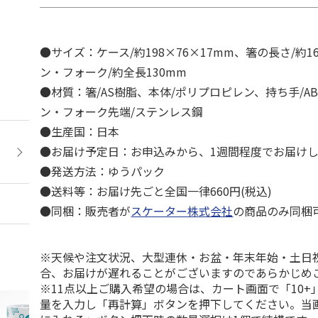
●サイズ：ケース/約198×76×17mm、箸の長さ/約1
ン・フォーク/約全長130mm
●材質：箸/AS樹脂、本体/ポリプロピレン、持ち手/A
ン・フォーク先端/ステンレス鋼
●生産国：日本
●お届け予定日：お申込みから、1週間程度でお届け
●発送方法：ゆうパック
●送料等：お届け先ごと全国一律660円(税込)
●同梱：販売者が
スケーター株式会社
の商品のみ同梱
※天候や注文状況、大型連休・お盆・年末年始・土日
合、お届けが遅れることがございますのであらかじめ
※11点以上ご購入希望の場合は、カート画面で「10+
量を入力し「再計算」ボタンを押下してください。当