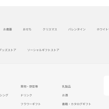
お歳暮
おせち
クリスマス
バレンタイン
ホワイト
グッズストア
ソーシャルギフトストア
果物・野菜等
乳製品
シング
ドリンク
お酒
フラワーギフト
書籍・カタログギフト