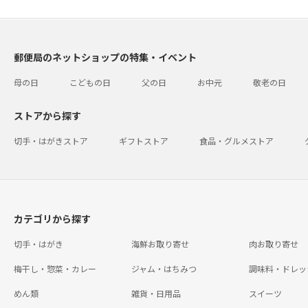
郵便局のネットショップの特集・イベント
母の日
こどもの日
父の日
お中元
敬老の日
ストアから探す
切手・はがきストア
ギフトストア
食品・グルメストア
カテゴリから探す
切手・はがき
海鮮お取り寄せ
肉お取り寄せ
梅干し・惣菜・カレー
ジャム・はちみつ
調味料・ドレッ
めん類
雑貨・日用品
スイーツ