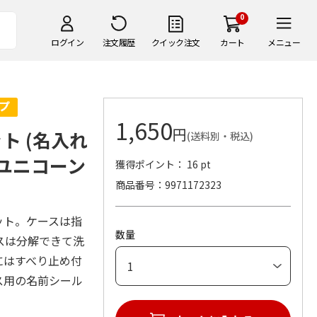
0
ログイン
注文履歴
クイック注文
カート
メニュー
1,650
円
ト (名入れ
(送料別・税込)
 ユニコーン
獲得ポイント： 16 pt
商品番号
9971172323
ット。ケースは指
数量
スは分解できて洗
にはすべり止め付
ス用の名前シール