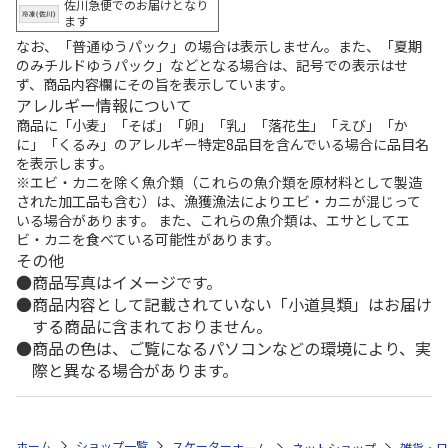
佐川急便でのお届けとなり
ます
なお、「普通ゆうパック」の場合は表示しません。また、「夏期
のみチルドゆうパック」などとなる場合は、記号での表示はせ
ず、商品内容欄にその旨を表示しています。
アレルギー情報について
商品に「小麦」「そば」「卵」「乳」「落花生」「えび」「か
に」「くるみ」のアレルギー特定8品目を含んでいる場合に品目名
を表示します。
※エビ・カニを除く魚介類（これらの魚介類を原材料として製造
された加工品も含む）は、漁獲漁法によりエビ・カニが混じって
いる場合があります。 また、これらの魚介類は、エサとしてエ
ビ・カニを食べている可能性があります。
その他
商品写真はイメージです。
商品内容として記載されていない「小道具類」はお届け
する商品に含まれておりません。
商品の色は、ご覧になるパソコンなどの環境により、実
際と異なる場合があります。
ホーム
ショップ一覧
スケーター
食洗機対応 直飲みプラワンタッチボトル
ホーム
ネットショップ
雑貨・日