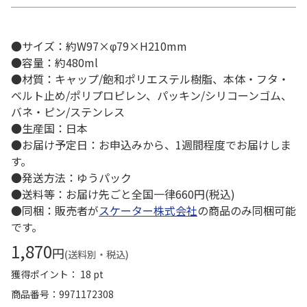
●サイズ：約W97×φ79×H210mm
●容量：約480ml
●材質：キャップ/飽和ポリエステル樹脂、本体・フタ・
ベルト止め/ポリプロピレン、パッキン/シリコーンゴム、
バネ・ピン/ステンレス
●生産国：日本
●お届け予定日：お申込みから、1週間程度でお届けしま
す。
●発送方法：ゆうパック
●送料等：お届け先ごと全国一律660円(税込)
●同梱：販売者が
スケーター株式会社
の商品のみ同梱可能
です。
1,870
円
(送料別・税込)
獲得ポイント： 18 pt
商品番号
9971172308