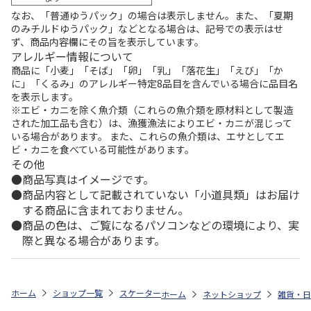
なお、「普通ゆうパック」の場合は表示しません。また、「夏期
のみチルドゆうパック」などとなる場合は、記号での表示はせ
ず、商品内容欄にその旨を表示しています。
アレルギー情報について
商品に「小麦」「そば」「卵」「乳」「落花生」「えび」「か
に」「くるみ」のアレルギー特定8品目を含んでいる場合に品目名
を表示します。
※エビ・カニを除く魚介類（これらの魚介類を原材料として製造
された加工品も含む）は、漁獲漁法によりエビ・カニが混じって
いる場合があります。 また、これらの魚介類は、エサとしてエ
ビ・カニを食べている可能性があります。
その他
商品写真はイメージです。
商品内容として記載されていない「小道具類」はお届け
する商品に含まれておりません。
商品の色は、ご覧になるパソコンなどの環境により、実
際と異なる場合があります。
ホーム
ショップ一覧
スケーター
食洗機対応 スライド式トリオセット (
ホーム
ネットショップ
雑貨・日