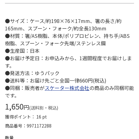
●サイズ：ケース/約198×76×17mm、箸の長さ/約
165mm、スプーン・フォーク/約全長130mm
●材質：箸/AS樹脂、本体/ポリプロピレン、持ち手/ABS
樹脂、スプーン・フォーク先端/ステンレス鋼
●生産国：日本
●お届け予定日：お申込みから、1週間程度でお届けしま
す。
●発送方法：ゆうパック
●送料等：お届け先ごと全国一律660円(税込)
●同梱：販売者が
スケーター株式会社
の商品のみ同梱可能
です。
1,650
円
(送料別・税込)
獲得ポイント： 16 pt
商品番号
9971172288
数量