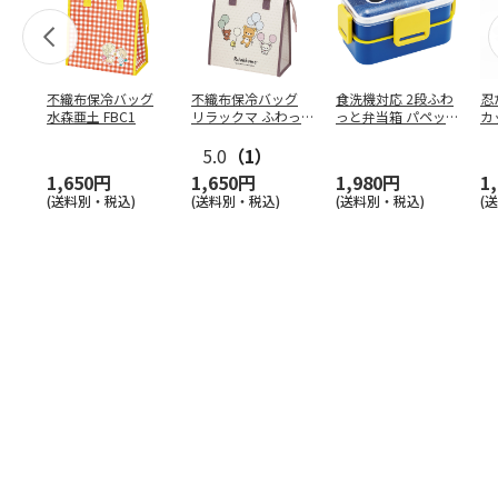
不織布保冷バッグ
不織布保冷バッグ
食洗機対応 2段ふわ
忍
水森亜土 FBC1
リラックマ ふわっ
っと弁当箱 パペッ
カ
と風船 FBC1
トスンスン PFLW
…
り
5.0
（1）
田
1,650円
1,650円
1,980円
1
(送料別・税込)
(送料別・税込)
(送料別・税込)
(