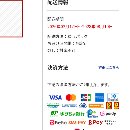
配送情報
配送期間
りドリ
ふわっとフタタイト
コーデュロイ生地ラ
八角形ステンレスマ
2026年02月17日～2028年08月10日
ハロー
ランチボックス角型
ンチバッグ ハロー
グボトル 500ml リ
5MC
パペットスンスン
キティ KCOB2
ラックマ リラッ
…
配送方法
ゆうパック
R
…
お届け時間帯
指定可
1,485円
2,200円
4,510円
のし
対応不可
)
(送料別・税込)
(送料別・税込)
(送料別・税込)
決済方法
詳細はこちら
下記の決済方法がご利用頂けます。