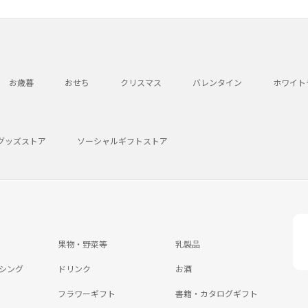
お歳暮
おせち
クリスマス
バレンタイン
ホワイト
グッズストア
ソーシャルギフトストア
果物・野菜等
乳製品
シング
ドリンク
お酒
フラワーギフト
書籍・カタログギフト