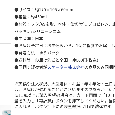
●サイズ：約170×105×60mm
●容量：約450ml
●材質：フタ/AS樹脂、本体・仕切/ポリプロピレン、止
パッキン/シリコーンゴム
●生産国：日本
●お届け予定日：お申込みから、1週間程度でお届け
●発送方法：ゆうパック
●送料等：お届け先ごと全国一律660円(税込)
●同梱：販売者が
スケーター株式会社
の商品のみ同梱
※天候や注文状況、大型連休・お盆・年末年始・土日
合、お届けが遅れることがございますのであらかじめ
※11点以上ご購入希望の場合は、カート画面で「10+
量を入力し「再計算」ボタンを押下してください。当
に入れる」ボタン押下時の数量選択は1個で結構です。