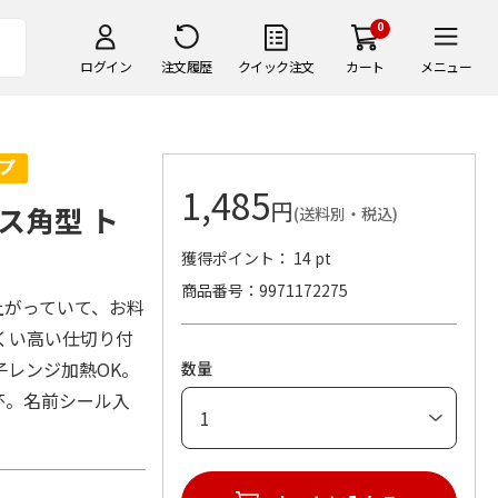
0
ログイン
注文履歴
クイック注文
カート
メニュー
1,485
円
ス角型 ト
(送料別・税込)
獲得ポイント： 14 pt
商品番号
9971172275
上がっていて、お料
くい高い仕切り付
子レンジ加熱OK。
数量
1杯。名前シール入