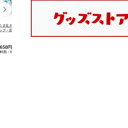
たま乱太郎 マグ
抗菌食洗機対応 ふ
陶器ダイカットマグ
マスコット入
ップ・乱太郎・き
わっと弁当箱 530ml
カップ ポムポムプ
ンクボトル 
丸・しんべヱ・山
水森亜土 PF
…
リン CHMGD4
キティ PSPR
伝
…
,650円
1,760円
2,970円
3,300円
送料別・税込)
(送料別・税込)
(送料別・税込)
(送料別・税込