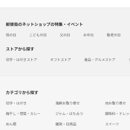
郵便局のネットショップの特集・イベント
母の日
こどもの日
父の日
お中元
敬老の日
ストアから探す
切手・はがきストア
ギフトストア
食品・グルメストア
カテゴリから探す
切手・はがき
海鮮お取り寄せ
肉お取り寄せ
梅干し・惣菜・カレー
ジャム・はちみつ
調味料・ドレッ
めん類
雑貨・日用品
スイーツ