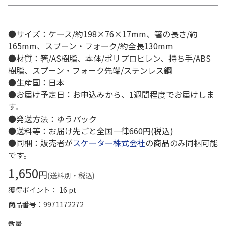
●サイズ：ケース/約198×76×17mm、箸の長さ/約
165mm、スプーン・フォーク/約全長130mm
●材質：箸/AS樹脂、本体/ポリプロピレン、持ち手/ABS
樹脂、スプーン・フォーク先端/ステンレス鋼
●生産国：日本
●お届け予定日：お申込みから、1週間程度でお届けしま
す。
●発送方法：ゆうパック
●送料等：お届け先ごと全国一律660円(税込)
●同梱：販売者が
スケーター株式会社
の商品のみ同梱可能
です。
1,650
円
(送料別・税込)
獲得ポイント： 16 pt
商品番号
9971172272
数量