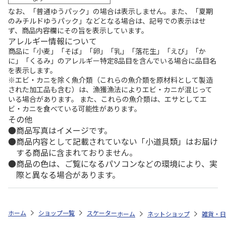
なお、「普通ゆうパック」の場合は表示しません。また、「夏期
のみチルドゆうパック」などとなる場合は、記号での表示はせ
ず、商品内容欄にその旨を表示しています。
アレルギー情報について
商品に「小麦」「そば」「卵」「乳」「落花生」「えび」「か
に」「くるみ」のアレルギー特定8品目を含んでいる場合に品目名
を表示します。
※エビ・カニを除く魚介類（これらの魚介類を原材料として製造
された加工品も含む）は、漁獲漁法によりエビ・カニが混じって
いる場合があります。 また、これらの魚介類は、エサとしてエ
ビ・カニを食べている可能性があります。
その他
商品写真はイメージです。
商品内容として記載されていない「小道具類」はお届け
する商品に含まれておりません。
商品の色は、ご覧になるパソコンなどの環境により、実
際と異なる場合があります。
ホーム
ショップ一覧
スケーター
食洗機対応 スライド式トリオセット (
ホーム
ネットショップ
雑貨・日