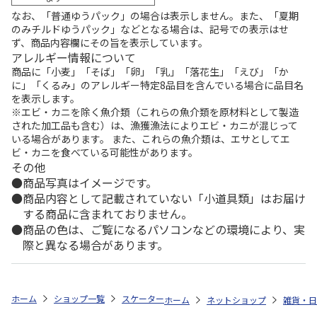
なお、「普通ゆうパック」の場合は表示しません。また、「夏期
のみチルドゆうパック」などとなる場合は、記号での表示はせ
ず、商品内容欄にその旨を表示しています。
アレルギー情報について
商品に「小麦」「そば」「卵」「乳」「落花生」「えび」「か
に」「くるみ」のアレルギー特定8品目を含んでいる場合に品目名
を表示します。
※エビ・カニを除く魚介類（これらの魚介類を原材料として製造
された加工品も含む）は、漁獲漁法によりエビ・カニが混じって
いる場合があります。 また、これらの魚介類は、エサとしてエ
ビ・カニを食べている可能性があります。
その他
商品写真はイメージです。
商品内容として記載されていない「小道具類」はお届け
する商品に含まれておりません。
商品の色は、ご覧になるパソコンなどの環境により、実
際と異なる場合があります。
ホーム
ショップ一覧
スケーター
食洗機対応 ふわっとフタタイトランチ
ホーム
ネットショップ
雑貨・日