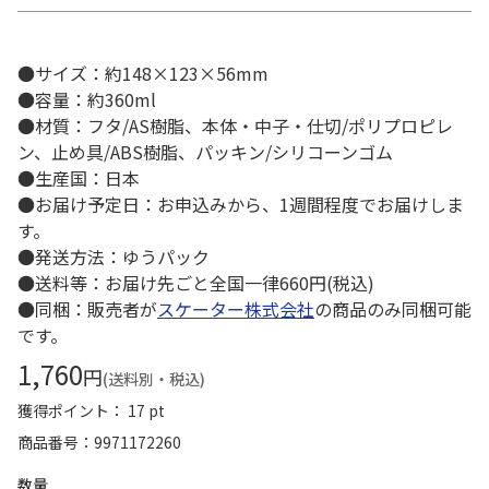
●サイズ：約148×123×56mm
●容量：約360ml
●材質：フタ/AS樹脂、本体・中子・仕切/ポリプロピレ
ン、止め具/ABS樹脂、パッキン/シリコーンゴム
●生産国：日本
●お届け予定日：お申込みから、1週間程度でお届けしま
す。
●発送方法：ゆうパック
●送料等：お届け先ごと全国一律660円(税込)
●同梱：販売者が
スケーター株式会社
の商品のみ同梱可能
です。
1,760
円
(送料別・税込)
獲得ポイント： 17 pt
商品番号
9971172260
数量