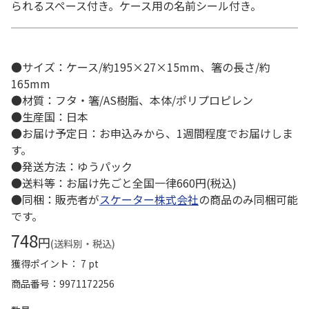
られるスペース付き。ケース用の名前シール付き。
●サイズ：ケース/約195×27×15mm、箸の長さ/約
165mm
●材質：フタ・箸/AS樹脂、本体/ポリプロピレン
●生産国：日本
●お届け予定日：お申込みから、1週間程度でお届けしま
す。
●発送方法：ゆうパック
●送料等：お届け先ごと全国一律660円(税込)
●同梱：販売者が
スケーター株式会社
の商品のみ同梱可能
です。
748
円
(送料別・税込)
獲得ポイント： 7 pt
商品番号
9971172256