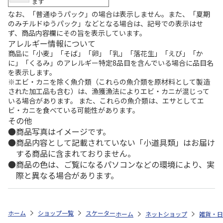
ます
なお、「普通ゆうパック」の場合は表示しません。また、「夏期
のみチルドゆうパック」などとなる場合は、記号での表示はせ
ず、商品内容欄にその旨を表示しています。
アレルギー情報について
商品に「小麦」「そば」「卵」「乳」「落花生」「えび」「か
に」「くるみ」のアレルギー特定8品目を含んでいる場合に品目名
を表示します。
※エビ・カニを除く魚介類（これらの魚介類を原材料として製造
された加工品も含む）は、漁獲漁法によりエビ・カニが混じって
いる場合があります。 また、これらの魚介類は、エサとしてエ
ビ・カニを食べている可能性があります。
その他
商品写真はイメージです。
商品内容として記載されていない「小道具類」はお届け
する商品に含まれておりません。
商品の色は、ご覧になるパソコンなどの環境により、実
際と異なる場合があります。
ホーム
ショップ一覧
スケーター
食洗機対応 スライド箸＆箸箱セット 
ホーム
ネットショップ
雑貨・日