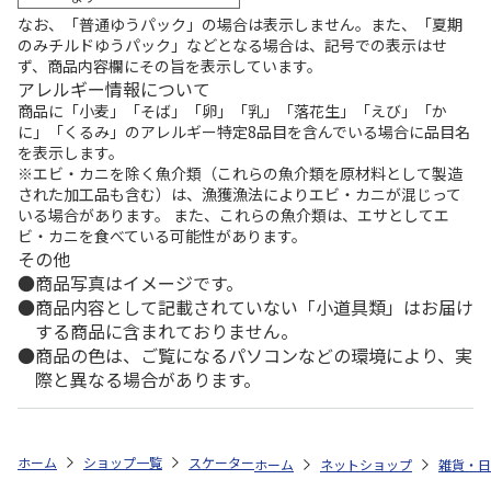
なお、「普通ゆうパック」の場合は表示しません。また、「夏期
のみチルドゆうパック」などとなる場合は、記号での表示はせ
ず、商品内容欄にその旨を表示しています。
アレルギー情報について
商品に「小麦」「そば」「卵」「乳」「落花生」「えび」「か
に」「くるみ」のアレルギー特定8品目を含んでいる場合に品目名
を表示します。
※エビ・カニを除く魚介類（これらの魚介類を原材料として製造
された加工品も含む）は、漁獲漁法によりエビ・カニが混じって
いる場合があります。 また、これらの魚介類は、エサとしてエ
ビ・カニを食べている可能性があります。
その他
商品写真はイメージです。
商品内容として記載されていない「小道具類」はお届け
する商品に含まれておりません。
商品の色は、ご覧になるパソコンなどの環境により、実
際と異なる場合があります。
ホーム
ショップ一覧
スケーター
食洗機対応 スライド式トリオセット (
ホーム
ネットショップ
雑貨・日