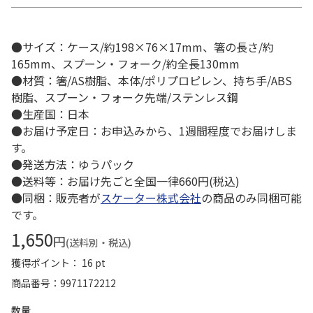
●サイズ：ケース/約198×76×17mm、箸の長さ/約
165mm、スプーン・フォーク/約全長130mm
●材質：箸/AS樹脂、本体/ポリプロピレン、持ち手/ABS
樹脂、スプーン・フォーク先端/ステンレス鋼
●生産国：日本
●お届け予定日：お申込みから、1週間程度でお届けしま
す。
●発送方法：ゆうパック
●送料等：お届け先ごと全国一律660円(税込)
●同梱：販売者が
スケーター株式会社
の商品のみ同梱可能
です。
1,650
円
(送料別・税込)
獲得ポイント： 16 pt
商品番号
9971172212
数量