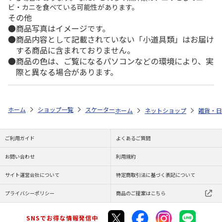
ビ・カニを食べている可能性があります。
その他
商品写真はイメージです。
商品内容として記載されていない「小道具類」はお届け
する商品に含まれておりません。
商品の色は、ご覧になるパソコンなどの環境により、実
際と異なる場合があります。
ホーム
ショップ一覧
スケーター
食洗機対応 プラコップ トイ・ストーリ
ホーム
ネットショップ
雑貨・日
ご利用ガイド
よくあるご質問
お問い合わせ
利用規約
サイト運営会社について
特定商取引法に基づく表記について
プライバシーポリシー
商品のご提案はこちら
SNSでお得な情報発信中