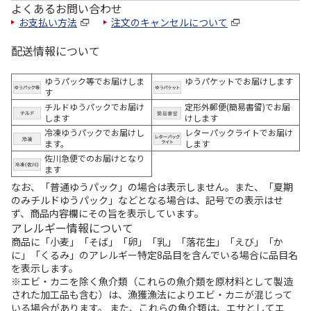
よくあるお問い合わせ
お支払い方法
注文のキャンセルについて
配送情報について
ゆうパック等でお届けしま
ゆうパケットでお届けします
す
チルドゆうパックでお届け
定形外郵便(簡易書留)でお届
します
けします
冷凍ゆうパックでお届けし
レターパックライトでお届け
ます。
します
佐川急便でのお届けとなり
ます
なお、「普通ゆうパック」の場合は表示しません。また、「夏期
のみチルドゆうパック」などとなる場合は、記号での表示はせ
ず、商品内容欄にその旨を表示しています。
アレルギー情報について
商品に「小麦」「そば」「卵」「乳」「落花生」「えび」「か
に」「くるみ」のアレルギー特定8品目を含んでいる場合に品目名
を表示します。
※エビ・カニを除く魚介類（これらの魚介類を原材料として製造
された加工品も含む）は、漁獲漁法によりエビ・カニが混じって
いる場合があります。 また、これらの魚介類は、エサとしてエ