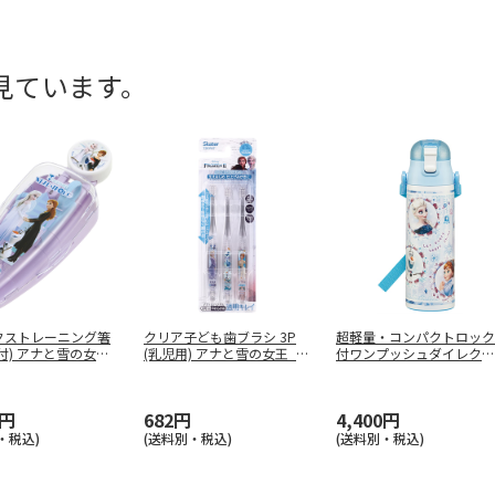
見ています。
クストレーニング箸
クリア子ども歯ブラシ 3P
超軽量・コンパクトロック
付) アナと雪の女王
(乳児用) アナと雪の女王_2
付ワンプッシュダイレクト
…
ステンレス
…
0円
682円
4,400円
・税込)
(送料別・税込)
(送料別・税込)