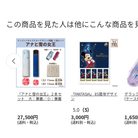
この商品を見た人は他にこんな商品を
「アナと雪の女王」２本セ
「FANTASIA」 85周年デザイ
デラッ
ット 大：篆書／小：篆書
ン
(ケース
AD
…
5.0
（5）
27,500円
3,000円
1,65
(送料・税込)
(送料別・税込)
(送料別