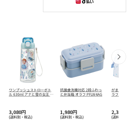
ワンプッシュストローボト
抗菌食洗機対応 2段ふわっ
がま口型ラン
ル 630ml アナと雪の女王 P
と弁当箱 オラフ PFLW4AG
ラフ KGA1
…
3,080円
1,980円
2,310円
(送料別・税込)
(送料別・税込)
(送料別・税込