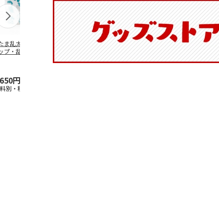
たま乱太郎 マグ
抗菌食洗機対応 ふ
陶器ダイカットマグ
マスコット入
ップ・乱太郎・き
わっと弁当箱 530ml
カップ ポムポムプ
ンクボトル 
丸・しんべヱ・山
水森亜土 PF
…
リン CHMGD4
キティ PSPR
伝
…
,650円
1,760円
2,970円
3,300円
送料別・税込)
(送料別・税込)
(送料別・税込)
(送料別・税込