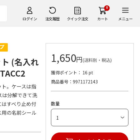
0
ログイン
注文履歴
クイック注文
カート
メニュー
1,650
円
ト (名入れ
(送料別・税込)
TACC2
獲得ポイント： 16 pt
商品番号
9971172143
ット。ケースは指
スは分解できて洗
にはすべり止め付
数量
ス用の名前シール