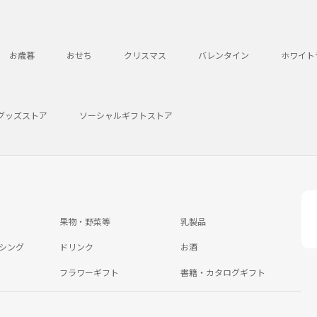
お歳暮
おせち
クリスマス
バレンタイン
ホワイト
グッズストア
ソーシャルギフトストア
果物・野菜等
乳製品
シング
ドリンク
お酒
フラワーギフト
書籍・カタログギフト