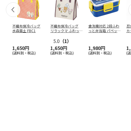
不織布保冷バッグ
不織布保冷バッグ
食洗機対応 2段ふわ
忍
水森亜土 FBC1
リラックマ ふわっ
っと弁当箱 パペッ
カ
と風船 FBC1
トスンスン PFLW
…
り
5.0
（1）
田
1,650円
1,650円
1,980円
1
(送料別・税込)
(送料別・税込)
(送料別・税込)
(