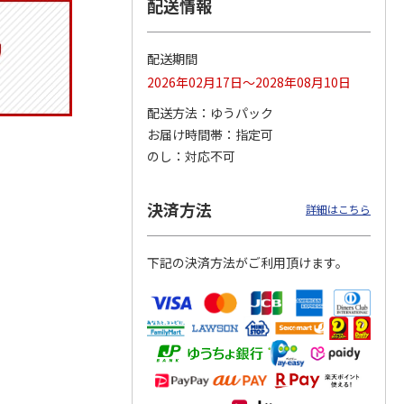
配送情報
配送期間
りドリ
ふわっとフタタイト
コーデュロイ生地ラ
八角形ステンレスマ
2026年02月17日～2028年08月10日
ハロー
ランチボックス角型
ンチバッグ ハロー
グボトル 500ml リ
5MC
パペットスンスン
キティ KCOB2
ラックマ リラッ
…
配送方法
ゆうパック
R
…
お届け時間帯
指定可
1,485円
2,200円
4,510円
のし
対応不可
)
(送料別・税込)
(送料別・税込)
(送料別・税込)
決済方法
詳細はこちら
下記の決済方法がご利用頂けます。