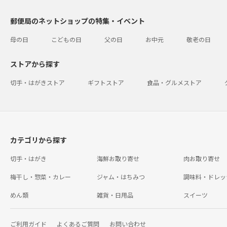
郵便局のネットショップの特集・イベント
母の日
こどもの日
父の日
お中元
敬老の日
ストアから探す
切手・はがきストア
ギフトストア
食品・グルメストア
カテゴリから探す
切手・はがき
海鮮お取り寄せ
肉お取り寄せ
梅干し・惣菜・カレー
ジャム・はちみつ
調味料・ドレッ
めん類
雑貨・日用品
スイーツ
ご利用ガイド
よくあるご質問
お問い合わせ