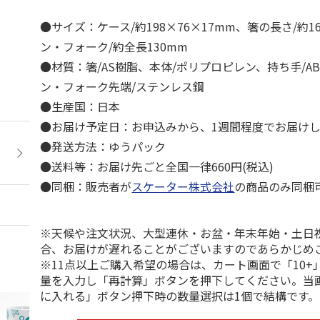
●サイズ：ケース/約198×76×17mm、箸の長さ/約1
ン・フォーク/約全長130mm
●材質：箸/AS樹脂、本体/ポリプロピレン、持ち手/A
ン・フォーク先端/ステンレス鋼
●生産国：日本
●お届け予定日：お申込みから、1週間程度でお届け
●発送方法：ゆうパック
●送料等：お届け先ごと全国一律660円(税込)
●同梱：販売者が
スケーター株式会社
の商品のみ同梱
※天候や注文状況、大型連休・お盆・年末年始・土日
合、お届けが遅れることがございますのであらかじめ
※11点以上ご購入希望の場合は、カート画面で「10+
量を入力し「再計算」ボタンを押下してください。当
に入れる」ボタン押下時の数量選択は1個で結構です。