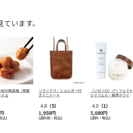
見ています。
り紀州南高梅（家庭
リラックマ／ショルダー付
〈ソロソロ〉パーフェクト
００ｇ
きミニトート
ＵＶジェル・薬用ホワイト
ニングモイ
…
4.8
（5）
4.0
（1）
0円
1,950円
5,080円
税込)
(送料別・税込)
(送料・税込)