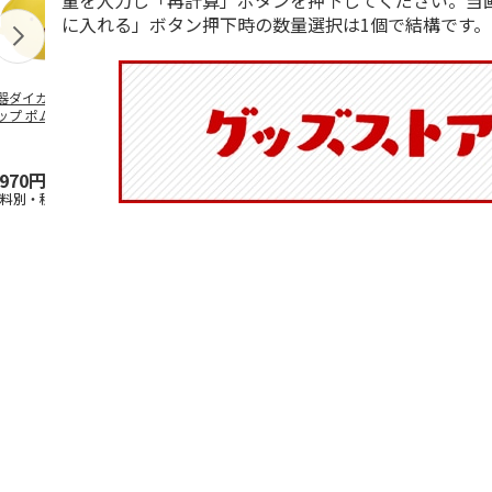
量を入力し「再計算」ボタンを押下してください。当
に入れる」ボタン押下時の数量選択は1個で結構です。
器ダイカットマグ
抗菌食洗機対応 ふ
ふわっとフタタイト
マスコット入
ップ ポムポムプ
わっと弁当箱 530ml
ランチボックス角型
ンクボトル 
ン CHMGD4
水森亜土 PF
…
パペットスンスン
キティ PSPR
R
…
,970円
1,760円
1,485円
3,300円
送料別・税込)
(送料別・税込)
(送料別・税込)
(送料別・税込