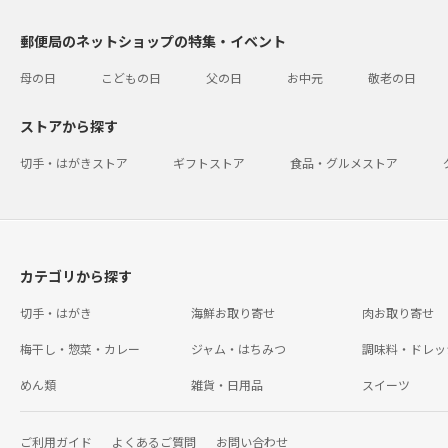
郵便局のネットショップの特集・イベント
母の日
こどもの日
父の日
お中元
敬老の日
ストアから探す
切手・はがきストア
ギフトストア
食品・グルメストア
カテゴリから探す
切手・はがき
海鮮お取り寄せ
肉お取り寄せ
梅干し・惣菜・カレー
ジャム・はちみつ
調味料・ドレッ
めん類
雑貨・日用品
スイーツ
ご利用ガイド
よくあるご質問
お問い合わせ