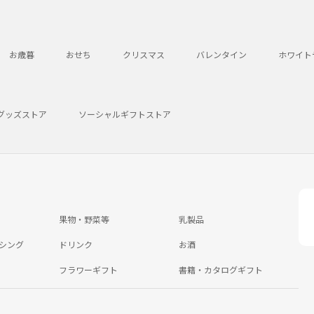
お歳暮
おせち
クリスマス
バレンタイン
ホワイト
グッズストア
ソーシャルギフトストア
果物・野菜等
乳製品
シング
ドリンク
お酒
フラワーギフト
書籍・カタログギフト