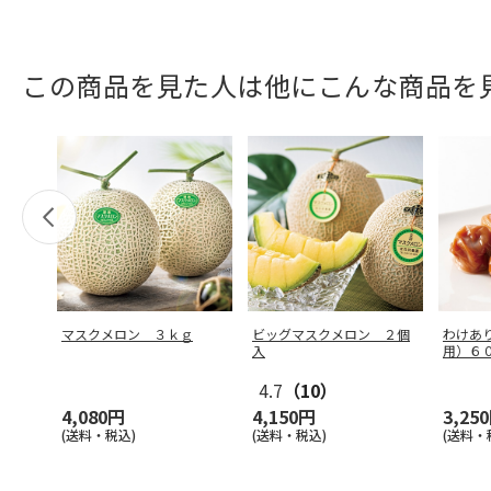
この商品を見た人は他にこんな商品を
マスクメロン ３ｋｇ
ビッグマスクメロン ２個
わけあ
入
用）６
4.7
（10）
4,080円
4,150円
3,25
(送料・税込)
(送料・税込)
(送料・