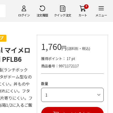
0
ログイン
注文履歴
クイック注文
カート
メニュー
1,760
円
l マイメロ
(送料別・税込)
FLB6
獲得ポイント： 17 pt
商品番号
9971172117
箱(ランチボック
フタがドーム型なの
にくい。丼ものや
数量
倒れにくい。フタ
が片寄りにくい。フ
箱1/2に入るご飯