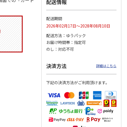
画面での「カート
配送情報
配送期間
りドリ
コーデュロイ生地ラ
マスコット付箸・箸
八角形ステンレスマ
2026年02月17日～2028年08月10日
ハロー
ンチバッグ ハロー
置きセット 21cm 干
グボトル 500ml リ
5MC
キティ KCOB2
支箸 ポムポムプ
…
ラックマ リラッ
…
配送方法
ゆうパック
お届け時間帯
指定可
2,200円
1,320円
4,510円
のし
対応不可
)
(送料別・税込)
(送料別・税込)
(送料別・税込)
決済方法
詳細はこちら
下記の決済方法がご利用頂けます。