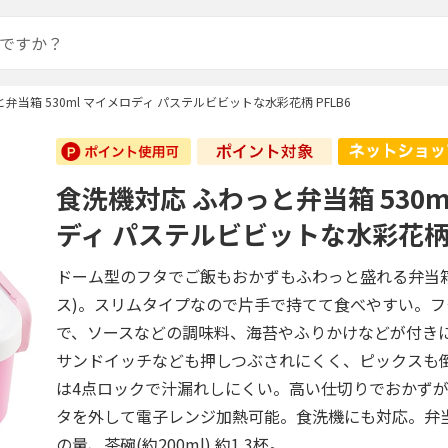
弁当箱 530ml マイメロディ パステルビビットな水彩花柄 PFLB6
食洗機対応 ふわっと弁当箱 530m
ディ パステルビビットな水彩花柄 P
ドーム型のフタでご飯もおかずもふわっと盛れる弁当
ス)。スリムタイプなので片手で持てて食べやすい。
で、ソースなどの調味料、海苔やふりかけなどが付き
サンドイッチなども押しつぶされにくく、ピックスも
は4点ロックで汁漏れしにくい。高い仕切りでおかず
タを外して電子レンジ加熱可能。食洗機にも対応。弁当
の量、茶碗(約200ml) 約1.3杯。