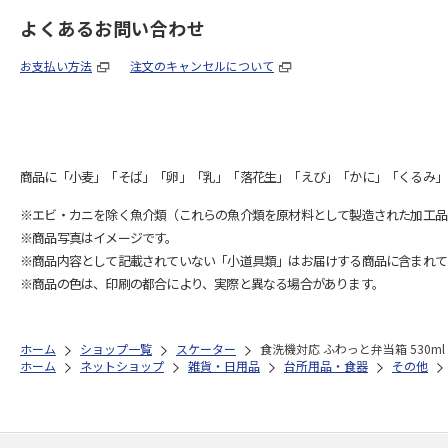
よくあるお問い合わせ
お支払い方法
注文のキャンセルについて
商品に「小麦」「そば」「卵」「乳」「落花生」「えび」「かに」「くるみ」
※エビ・カニを除く魚介類（これらの魚介類を原材料として製造された加工品
※商品写真はイメージです。
※商品内容として記載されていない「小道具類」はお届けする商品に含まれて
※商品の色は、印刷の都合により、実際と異なる場合があります。
ホーム
ショップ一覧
スケーター
食洗機対応 ふわっと弁当箱 530m
ホーム
ネットショップ
雑貨・日用品
台所用品・食器
その他