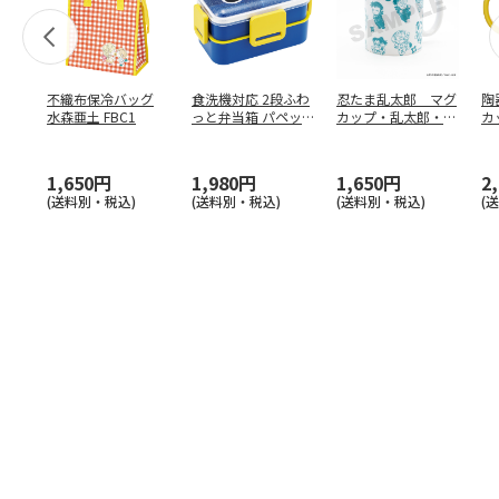
不織布保冷バッグ
食洗機対応 2段ふわ
忍たま乱太郎 マグ
陶
水森亜土 FBC1
っと弁当箱 パペッ
カップ・乱太郎・き
カ
トスンスン PFLW
…
り丸・しんべヱ・山
リ
田伝
…
1,650円
1,980円
1,650円
2
(送料別・税込)
(送料別・税込)
(送料別・税込)
(