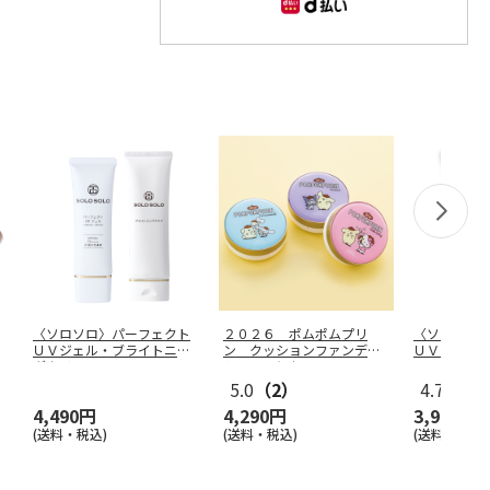
〈ソロソロ〉パーフェクト
２０２６ ポムポムプリ
〈ソロソロ
ＵＶジェル・ブライトニン
ン クッションファンデー
ＵＶジェル
グクリアＩ
…
ション３個セ
…
5.0
（2）
4.7
（26
4,490円
4,290円
3,980円
(送料・税込)
(送料・税込)
(送料・税込)