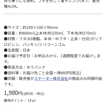
持ち帰りにも便利。フタを外して電子レンジOKで、食洗
機もOK。
●サイズ：約169×100×90mm
●容量：約600ml(上本体/約230ml、下本体/約370ml)
●材質：フタ/AS樹脂、本体・中ブタ・止具・仕切/ポリプ
ロピレン、パッキン/シリコーンゴム
●生産国：日本
●お届け予定日：お申込みから、1週間程度でお届けしま
す。
●発送方法：ゆうパック
●送料等：お届け先ごと全国一律660円(税込)
●同梱：販売者が
スケーター株式会社
の商品のみ同梱可能
です。
1,980
円
(送料別・税込)
獲得ポイント： 19 pt