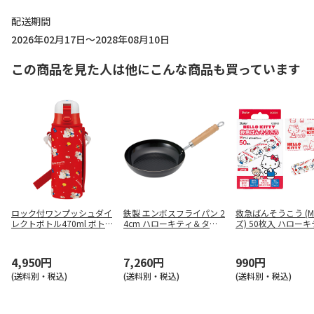
配送期間
2026年02月17日～2028年08月10日
この商品を見た人は他にこんな商品も買っています
ロック付ワンプッシュダイ
鉄製 エンボスフライパン 2
救急ばんそうこう (
レクトボトル470ml ボト
4cm ハローキティ＆タイ
ズ) 50枚入 ハローキ
ルカバー付 ハローキティ 8
ニーチャム IRFP24
QB50
0's
4,950円
7,260円
990円
(送料別・税込)
(送料別・税込)
(送料別・税込)