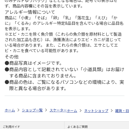
のみチルドゆうパック」などとなる場合は、記号での表示はせ
ず、商品内容欄にその旨を表示しています。
アレルギー情報について
商品に「小麦」「そば」「卵」「乳」「落花生」「えび」「か
に」「くるみ」のアレルギー特定8品目を含んでいる場合に品目名
を表示します。
※エビ・カニを除く魚介類（これらの魚介類を原材料として製造
された加工品も含む）は、漁獲漁法によりエビ・カニが混じって
いる場合があります。 また、これらの魚介類は、エサとしてエ
ビ・カニを食べている可能性があります。
その他
商品写真はイメージです。
商品内容として記載されていない「小道具類」はお届け
する商品に含まれておりません。
商品の色は、ご覧になるパソコンなどの環境により、実
際と異なる場合があります。
ホーム
ショップ一覧
スケーター
食洗機対応 2段ふわっと弁当箱 ハロ
ホーム
ネットショップ
雑貨・日
ご利用ガイド
よくあるご質問