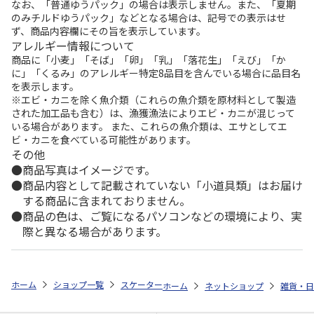
なお、「普通ゆうパック」の場合は表示しません。また、「夏期
のみチルドゆうパック」などとなる場合は、記号での表示はせ
ず、商品内容欄にその旨を表示しています。
アレルギー情報について
商品に「小麦」「そば」「卵」「乳」「落花生」「えび」「か
に」「くるみ」のアレルギー特定8品目を含んでいる場合に品目名
を表示します。
※エビ・カニを除く魚介類（これらの魚介類を原材料として製造
された加工品も含む）は、漁獲漁法によりエビ・カニが混じって
いる場合があります。 また、これらの魚介類は、エサとしてエ
ビ・カニを食べている可能性があります。
その他
商品写真はイメージです。
商品内容として記載されていない「小道具類」はお届け
する商品に含まれておりません。
商品の色は、ご覧になるパソコンなどの環境により、実
際と異なる場合があります。
ホーム
ショップ一覧
スケーター
食洗機対応 ふわっと弁当箱 530ml
ホーム
ネットショップ
雑貨・日