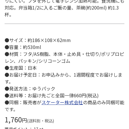
りにくい。フタを外して電子レンジ加熱可能。食洗機にも
対応。弁当箱1/2に入るご飯の量、茶碗(約200ml) 約1.3
杯。
●サイズ：約186×108×62mm
●容量：約530ml
●材質：フタ/AS樹脂、本体・止め具・仕切り/ポリプロピ
レン、パッキン/シリコーンゴム
●生産国：日本
●お届け予定日：お申込みから、1週間程度でお届けしま
す。
●発送方法：ゆうパック
●送料等：お届け先ごと全国一律660円(税込)
●同梱：販売者が
スケーター株式会社
の商品のみ同梱可能
です。
1,760
円
(送料別・税込)