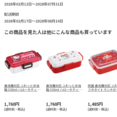
2026年02月12日～2028年07月31日
配送期間
2026年02月17日～2028年08月10日
この商品を見た人は他にこんな商品も買っています
食洗機対応 ふわっと弁当
食洗機対応 ふわっと弁当
抗菌 食洗機対応 ふ
箱 530ml ハローキティ ス
箱 530ml ハローキティ Su
フタタイトランチボ
クール PFLB6
mmer Days PFLB6
角型 PEKO×Hello Ki
かよし RBF3ANAG
1,760円
1,760円
1,485円
(送料別・税込)
(送料別・税込)
(送料別・税込)