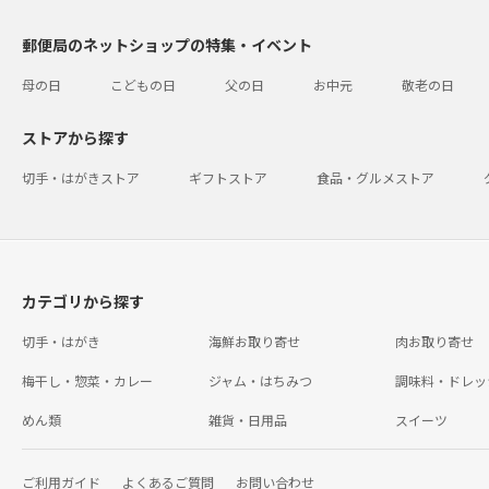
郵便局のネットショップの特集・イベント
母の日
こどもの日
父の日
お中元
敬老の日
ストアから探す
切手・はがきストア
ギフトストア
食品・グルメストア
カテゴリから探す
切手・はがき
海鮮お取り寄せ
肉お取り寄せ
梅干し・惣菜・カレー
ジャム・はちみつ
調味料・ドレッ
めん類
雑貨・日用品
スイーツ
ご利用ガイド
よくあるご質問
お問い合わせ