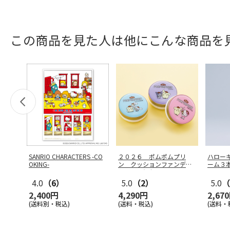
この商品を見た人は他にこんな商品を
SANRIO CHARACTERS -CO
２０２６ ポムポムプリ
ハロー
OKING-
ン クッションファンデー
ーム３
ション３個セ
…
4.0
（6）
5.0
（2）
5.0
（
2,400円
4,290円
2,67
(送料別・税込)
(送料・税込)
(送料・