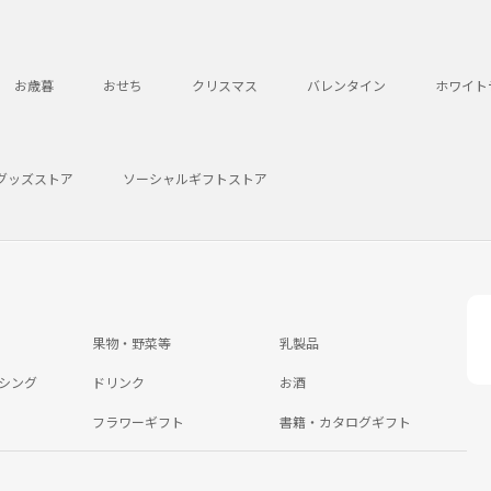
お歳暮
おせち
クリスマス
バレンタイン
ホワイト
グッズストア
ソーシャルギフトストア
果物・野菜等
乳製品
シング
ドリンク
お酒
フラワーギフト
書籍・カタログギフト