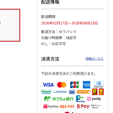
配送情報
配送期間
りドリ
ふわっとフタタイト
コーデュロイ生地ラ
八角形ステンレスマ
2026年02月17日～2028年08月10日
ハロー
ランチボックス角型
ンチバッグ ハロー
グボトル 500ml リ
5MC
パペットスンスン
キティ KCOB2
ラックマ リラッ
…
配送方法
ゆうパック
R
…
お届け時間帯
指定可
1,485円
2,200円
4,510円
のし
対応不可
)
(送料別・税込)
(送料別・税込)
(送料別・税込)
決済方法
詳細はこちら
下記の決済方法がご利用頂けます。