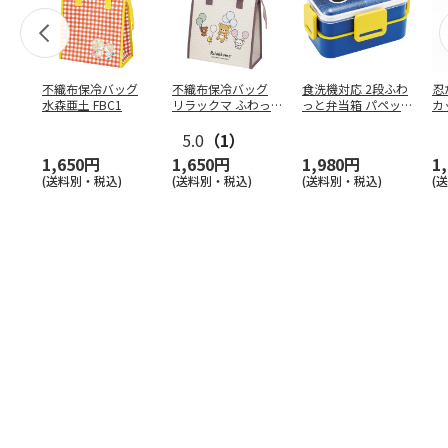
不織布保冷バッグ
不織布保冷バッグ
食洗機対応 2段ふわ
忍
水森亜土 FBC1
リラックマ ふわっ
っと弁当箱 パペッ
カ
と風船 FBC1
トスンスン PFLW
…
り
5.0
（1）
田
1,650円
1,650円
1,980円
1
(送料別・税込)
(送料別・税込)
(送料別・税込)
(