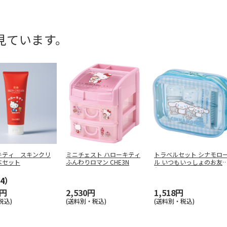
見ています。
キティ スキンクリ
ミニチェスト ハローキティ
トラベルセット シナモロ
本セット
ふんわりロマン CHE3N
ル いつもいっしょのお友
ち T
…
4）
0円
2,530円
1,518円
税込)
(送料別・税込)
(送料別・税込)