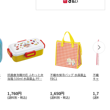
ー
抗菌食洗機対応 ふわっと弁
不織布保冷バッグ 水森亜土
不織布保冷バ
だ
当箱 530ml 水森亜土 PF
…
FBC1
キャラクター
べ物
…
1,760円
1,650円
1,760円
(送料別・税込)
(送料別・税込)
(送料別・税込