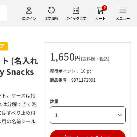
0
ログイン
注文履歴
クイック注文
カート
メニュー
1,650
円
ト (名入れ
(送料別・税込)
Snacks
獲得ポイント： 16 pt
商品番号
9971172091
ット。ケースは指
数量
スは分解できて洗
にはすべり止め付
ス用の名前シール