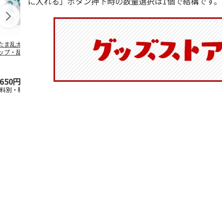
に入れる」ボタン押下時の数量選択は1個で結構です。
たま乱太郎 マグ
抗菌食洗機対応 ふ
陶器ダイカットマグ
マスコット入
ップ・乱太郎・き
わっと弁当箱 530ml
カップ ポムポムプ
ンクボトル 
丸・しんべヱ・山
水森亜土 PF
…
リン CHMGD4
キティ PSPR
伝
…
,650円
1,760円
2,970円
3,300円
送料別・税込)
(送料別・税込)
(送料別・税込)
(送料別・税込