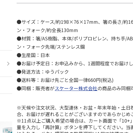
●サイズ：ケース/約198×76×17mm、箸の長さ/約1
ン・フォーク/約全長130mm
●材質：箸/AS樹脂、本体/ポリプロピレン、持ち手/A
ン・フォーク先端/ステンレス鋼
●生産国：日本
●お届け予定日：お申込みから、1週間程度でお届け
●発送方法：ゆうパック
●送料等：お届け先ごと全国一律660円(税込)
●同梱：販売者が
スケーター株式会社
の商品のみ同梱
※天候や注文状況、大型連休・お盆・年末年始・土日
合、お届けが遅れることがございますのであらかじめ
※11点以上ご購入希望の場合は、カート画面で「10+
量を入力し「再計算」ボタンを押下してください。当