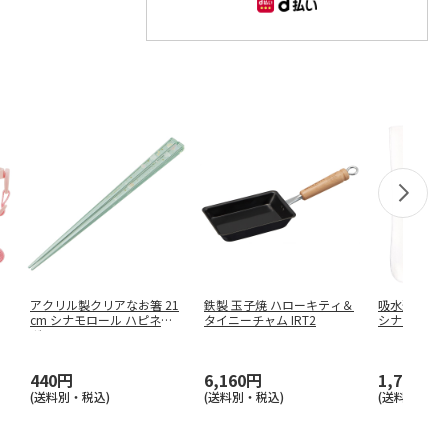
アクリル製クリアなお箸 21
鉄製 玉子焼 ハローキティ＆
吸水速乾 ヘ
cm シナモロール ハピネス
タイニーチャム IRT2
シナモロール 
ガ
…
440円
6,160円
1,760円
(送料別・税込)
(送料別・税込)
(送料別・税込