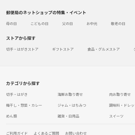
郵便局のネットショップの特集・イベント
母の日
こどもの日
父の日
お中元
敬老の日
ストアから探す
切手・はがきストア
ギフトストア
食品・グルメストア
カテゴリから探す
切手・はがき
海鮮お取り寄せ
肉お取り寄せ
梅干し・惣菜・カレー
ジャム・はちみつ
調味料・ドレッ
めん類
雑貨・日用品
スイーツ
ご利用ガイド
よくあるご質問
お問い合わせ