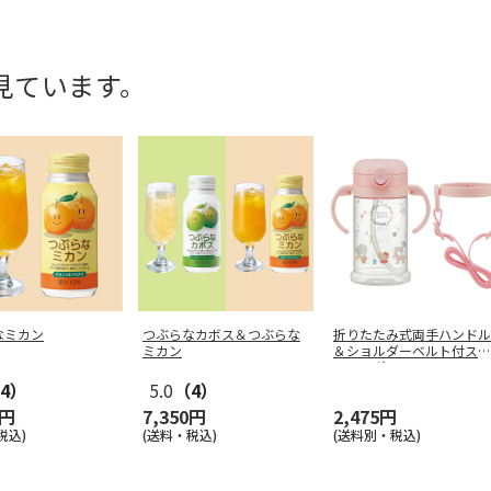
見ています。
なミカン
つぶらなカボス＆つぶらな
折りたたみ式両手ハンドル
ミカン
＆ショルダーベルト付スト
ローマグ
…
4）
5.0
（4）
0円
7,350円
2,475円
税込)
(送料・税込)
(送料別・税込)