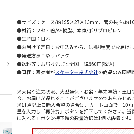
●サイズ：ケース/約195×27×15mm、箸の長さ/約1
●材質：フタ・箸/AS樹脂、本体/ポリプロピレン
●生産国：日本
●お届け予定日：お申込みから、1週間程度でお届け
●発送方法：ゆうパック
●送料等：お届け先ごと全国一律660円(税込)
●同梱：販売者が
スケーター株式会社
の商品のみ同梱
※天候や注文状況、大型連休・お盆・年末年始・土日
合、お届けが遅れることがございますのであらかじめ
※11点以上ご購入希望の場合は、カート画面で「10+
量を入力し「再計算」ボタンを押下してください。当
に入れる」ボタン押下時の数量選択は1個で結構です。