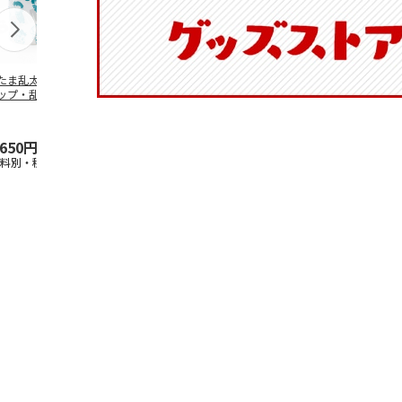
たま乱太郎 マグ
抗菌食洗機対応 ふ
マスコット入りドリ
陶器ダイカッ
ップ・乱太郎・き
わっと弁当箱 530ml
ンクボトル ハロー
カップ ポム
丸・しんべヱ・山
水森亜土 PF
…
キティ PSPR5MC
リン CHMGD
伝
…
,650円
1,760円
3,300円
2,970円
送料別・税込)
(送料別・税込)
(送料別・税込)
(送料別・税込