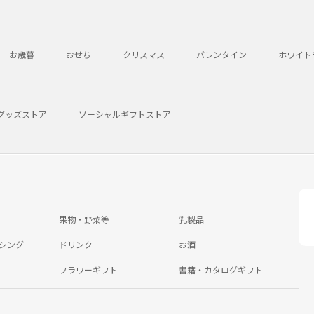
お歳暮
おせち
クリスマス
バレンタイン
ホワイト
グッズストア
ソーシャルギフトストア
果物・野菜等
乳製品
シング
ドリンク
お酒
フラワーギフト
書籍・カタログギフト