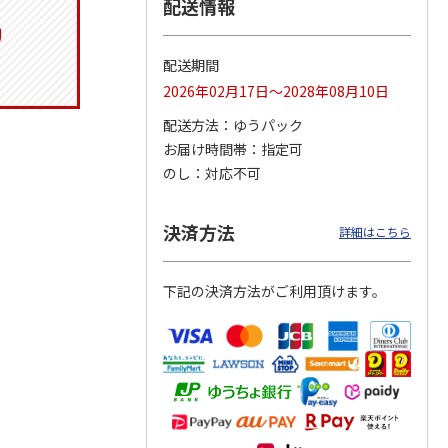
配送情報
配送期間
トマグ
コーデュロイ生地ラ
ふわっとフタタイト
八角形ステンレスマ
2026年02月17日～2028年08月10日
ポムプ
ンチバッグ ハロー
ランチボックス角型
グボトル 500ml リ
4
キティ KCOB2
パペットスンスン
ラックマ リラッ
…
配送方法
ゆうパック
R
…
お届け時間帯
指定可
2,200円
1,485円
4,510円
のし
対応不可
)
(送料別・税込)
(送料別・税込)
(送料別・税込)
決済方法
詳細はこちら
下記の決済方法がご利用頂けます。