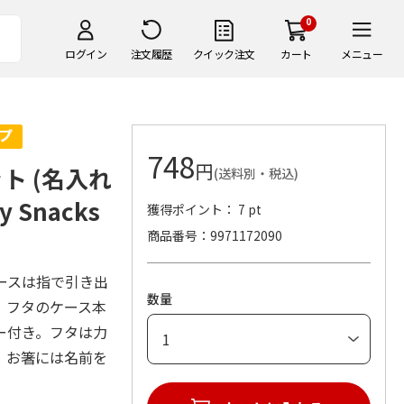
0
ログイン
注文履歴
クイック注文
カート
メニュー
748
円
ト (名入れ
(送料別・税込)
Snacks
獲得ポイント： 7 pt
商品番号
9971172090
ースは指で引き出
数量
。フタのケース本
ー付き。フタは力
。お箸には名前を
。