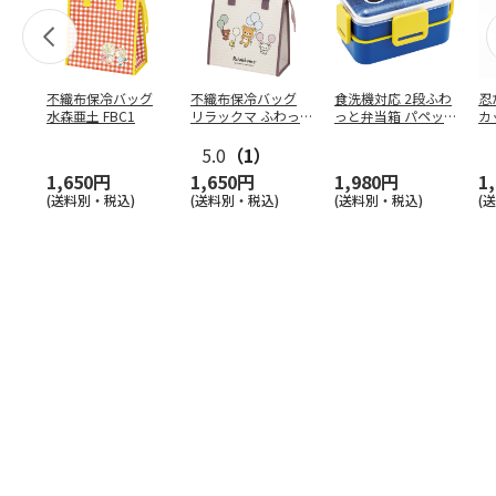
不織布保冷バッグ
不織布保冷バッグ
食洗機対応 2段ふわ
忍
水森亜土 FBC1
リラックマ ふわっ
っと弁当箱 パペッ
カ
と風船 FBC1
トスンスン PFLW
…
り
5.0
（1）
田
1,650円
1,650円
1,980円
1
(送料別・税込)
(送料別・税込)
(送料別・税込)
(