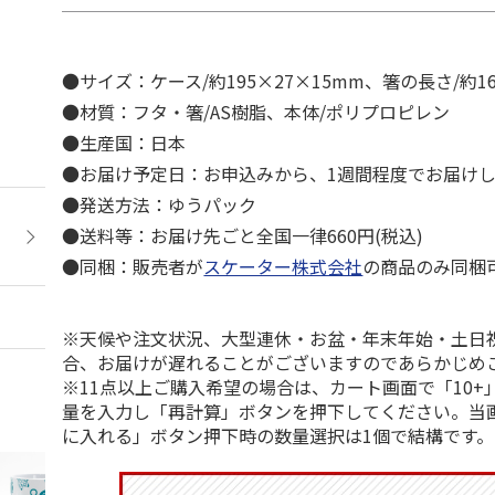
●サイズ：ケース/約195×27×15mm、箸の長さ/約1
●材質：フタ・箸/AS樹脂、本体/ポリプロピレン
●生産国：日本
●お届け予定日：お申込みから、1週間程度でお届け
●発送方法：ゆうパック
●送料等：お届け先ごと全国一律660円(税込)
●同梱：販売者が
スケーター株式会社
の商品のみ同梱
※天候や注文状況、大型連休・お盆・年末年始・土日
合、お届けが遅れることがございますのであらかじめ
※11点以上ご購入希望の場合は、カート画面で「10+
量を入力し「再計算」ボタンを押下してください。当
に入れる」ボタン押下時の数量選択は1個で結構です。