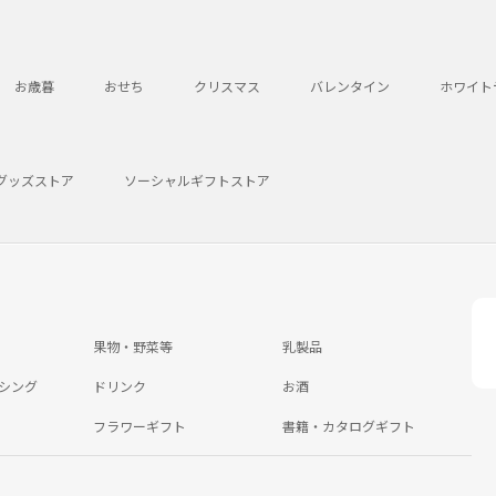
お歳暮
おせち
クリスマス
バレンタイン
ホワイト
グッズストア
ソーシャルギフトストア
果物・野菜等
乳製品
シング
ドリンク
お酒
フラワーギフト
書籍・カタログギフト