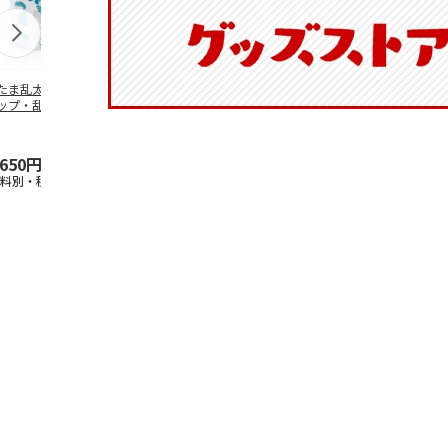
たま乱太郎 マグ
抗菌食洗機対応 ふ
陶器ダイカットマグ
マスコット入
ップ・乱太郎・き
わっと弁当箱 530ml
カップ ポムポムプ
ンクボトル 
丸・しんべヱ・山
水森亜土 PF
…
リン CHMGD4
キティ PSPR
伝
…
,650円
1,760円
2,970円
3,300円
送料別・税込)
(送料別・税込)
(送料別・税込)
(送料別・税込