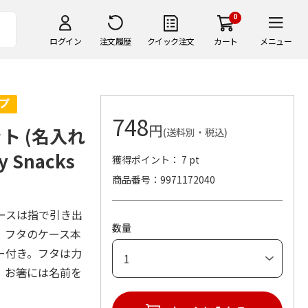
0
ログイン
注文履歴
クイック注文
カート
メニュー
748
円
ト (名入れ
(送料別・税込)
Snacks
獲得ポイント： 7 pt
商品番号
9971172040
ースは指で引き出
数量
。フタのケース本
ー付き。フタは力
。お箸には名前を
。