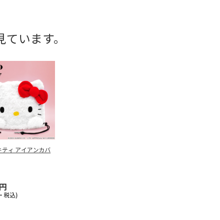
見ています。
キティ アイアンカバ
0円
・税込)