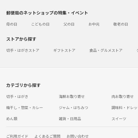
郵便局のネットショップの特集・イベント
母の日
こどもの日
父の日
お中元
敬老の日
ストアから探す
切手・はがきストア
ギフトストア
食品・グルメストア
カテゴリから探す
切手・はがき
海鮮お取り寄せ
肉お取り寄せ
梅干し・惣菜・カレー
ジャム・はちみつ
調味料・ドレッ
めん類
雑貨・日用品
スイーツ
ご利用ガイド
よくあるご質問
お問い合わせ