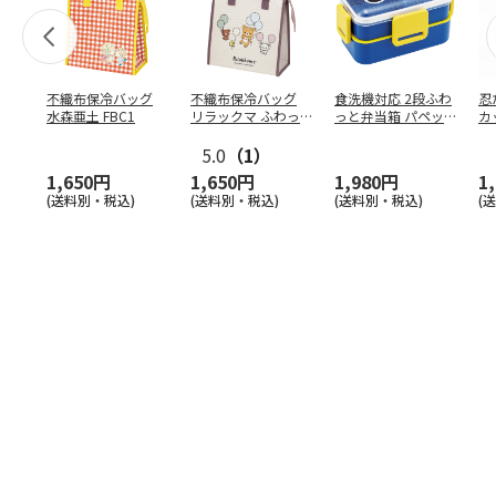
不織布保冷バッグ
不織布保冷バッグ
食洗機対応 2段ふわ
忍
水森亜土 FBC1
リラックマ ふわっ
っと弁当箱 パペッ
カ
と風船 FBC1
トスンスン PFLW
…
り
5.0
（1）
田
1,650円
1,650円
1,980円
1
(送料別・税込)
(送料別・税込)
(送料別・税込)
(