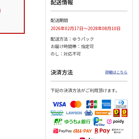
配送情報
配送期間
りドリ
ふわっとフタタイト
コーデュロイ生地ラ
八角形ステンレスマ
2026年02月17日～2028年08月10日
ハロー
ランチボックス角型
ンチバッグ ハロー
グボトル 500ml リ
5MC
パペットスンスン
キティ KCOB2
ラックマ リラッ
…
配送方法
ゆうパック
R
…
お届け時間帯
指定可
1,485円
2,200円
4,510円
のし
対応不可
)
(送料別・税込)
(送料別・税込)
(送料別・税込)
決済方法
詳細はこちら
下記の決済方法がご利用頂けます。