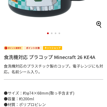
1
2
3
4
食洗機対応 プラコップ Minecraft 26 KE4A
食洗機対応のプラスチック製のコップ。電子レンジにも対
応。名前シール入り。
●サイズ：約φ74×68mm(取っ手含まず)
●容量：約200ml
●材質：ポリプロピレン