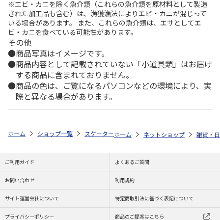
※エビ・カニを除く魚介類（これらの魚介類を原材料として製造
された加工品も含む）は、漁獲漁法によりエビ・カニが混じって
いる場合があります。 また、これらの魚介類は、エサとしてエ
ビ・カニを食べている可能性があります。
その他
商品写真はイメージです。
商品内容として記載されていない「小道具類」はお届け
する商品に含まれておりません。
商品の色は、ご覧になるパソコンなどの環境により、実
際と異なる場合があります。
ホーム
ショップ一覧
スケーター
食洗機対応 プラコップ Minecraft 26
ホーム
ネットショップ
雑貨・日
ご利用ガイド
よくあるご質問
お問い合わせ
利用規約
サイト運営会社について
特定商取引法に基づく表記について
プライバシーポリシー
商品のご提案はこちら