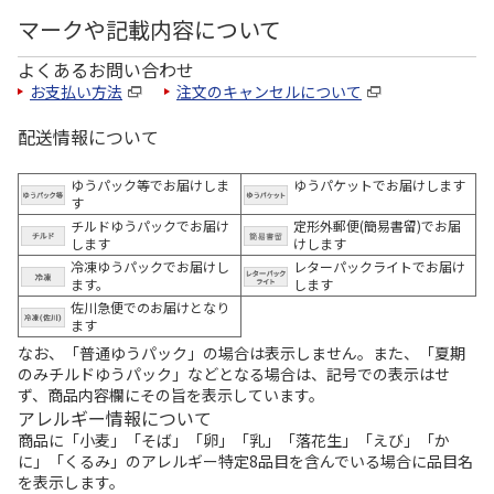
マークや記載内容について
よくあるお問い合わせ
お支払い方法
注文のキャンセルについて
配送情報について
ゆうパック等でお届けしま
ゆうパケットでお届けします
す
チルドゆうパックでお届け
定形外郵便(簡易書留)でお届
します
けします
冷凍ゆうパックでお届けし
レターパックライトでお届け
ます。
します
佐川急便でのお届けとなり
ます
なお、「普通ゆうパック」の場合は表示しません。また、「夏期
のみチルドゆうパック」などとなる場合は、記号での表示はせ
ず、商品内容欄にその旨を表示しています。
アレルギー情報について
商品に「小麦」「そば」「卵」「乳」「落花生」「えび」「か
に」「くるみ」のアレルギー特定8品目を含んでいる場合に品目名
を表示します。