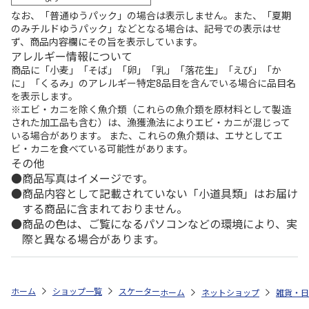
なお、「普通ゆうパック」の場合は表示しません。また、「夏期
のみチルドゆうパック」などとなる場合は、記号での表示はせ
ず、商品内容欄にその旨を表示しています。
アレルギー情報について
商品に「小麦」「そば」「卵」「乳」「落花生」「えび」「か
に」「くるみ」のアレルギー特定8品目を含んでいる場合に品目名
を表示します。
※エビ・カニを除く魚介類（これらの魚介類を原材料として製造
された加工品も含む）は、漁獲漁法によりエビ・カニが混じって
いる場合があります。 また、これらの魚介類は、エサとしてエ
ビ・カニを食べている可能性があります。
その他
商品写真はイメージです。
商品内容として記載されていない「小道具類」はお届け
する商品に含まれておりません。
商品の色は、ご覧になるパソコンなどの環境により、実
際と異なる場合があります。
ホーム
ショップ一覧
スケーター
食洗機対応 スライド式トリオセット (名入
ホーム
ネットショップ
雑貨・日