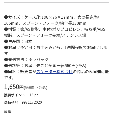
●サイズ：ケース/約198×76×17mm、箸の長さ/約
165mm、スプーン・フォーク/約全長130mm
●材質：箸/AS樹脂、本体/ポリプロピレン、持ち手/ABS
樹脂、スプーン・フォーク先端/ステンレス鋼
●生産国：日本
●お届け予定日：お申込みから、1週間程度でお届けしま
す。
●発送方法：ゆうパック
●送料等：お届け先ごと全国一律660円(税込)
●同梱：販売者が
スケーター株式会社
の商品のみ同梱可能
です。
1,650
円
(送料別・税込)
獲得ポイント： 16 pt
商品番号
9971172020
数量