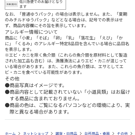
佐川急便でのお届けとなり
ます
なお、「普通ゆうパック」の場合は表示しません。また、「夏期
のみチルドゆうパック」などとなる場合は、記号での表示はせ
ず、商品内容欄にその旨を表示しています。
アレルギー情報について
商品に「小麦」「そば」「卵」「乳」「落花生」「えび」「か
に」「くるみ」のアレルギー特定8品目を含んでいる場合に品目名
を表示します。
※エビ・カニを除く魚介類（これらの魚介類を原材料として製造
された加工品も含む）は、漁獲漁法によりエビ・カニが混じって
いる場合があります。 また、これらの魚介類は、エサとしてエ
ビ・カニを食べている可能性があります。
その他
商品写真はイメージです。
商品内容として記載されていない「小道具類」はお届け
する商品に含まれておりません。
商品の色は、ご覧になるパソコンなどの環境により、実
際と異なる場合があります。
ホーム
ネットショップ
雑貨・日用品
台所用品・食器
その他