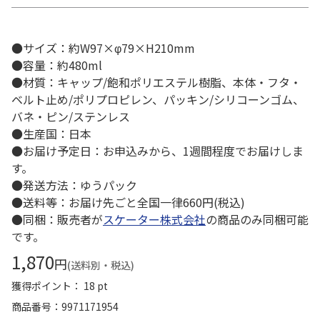
●サイズ：約W97×φ79×H210mm
●容量：約480ml
●材質：キャップ/飽和ポリエステル樹脂、本体・フタ・
ベルト止め/ポリプロピレン、パッキン/シリコーンゴム、
バネ・ピン/ステンレス
●生産国：日本
●お届け予定日：お申込みから、1週間程度でお届けしま
す。
●発送方法：ゆうパック
●送料等：お届け先ごと全国一律660円(税込)
●同梱：販売者が
スケーター株式会社
の商品のみ同梱可能
です。
1,870
円
(送料別・税込)
獲得ポイント： 18 pt
商品番号
9971171954