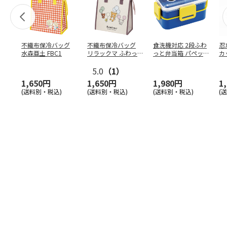
不織布保冷バッグ
不織布保冷バッグ
食洗機対応 2段ふわ
忍
水森亜土 FBC1
リラックマ ふわっ
っと弁当箱 パペッ
カ
と風船 FBC1
トスンスン PFLW
…
り
5.0
（1）
田
1,650円
1,650円
1,980円
1
(送料別・税込)
(送料別・税込)
(送料別・税込)
(