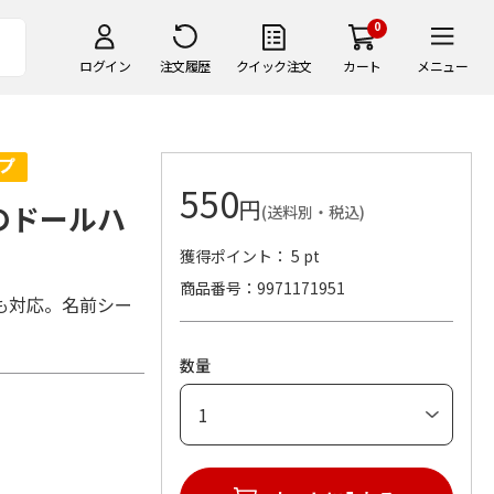
0
ログイン
注文履歴
クイック注文
カート
メニュー
550
円
のドールハ
(送料別・税込)
獲得ポイント： 5 pt
商品番号
9971171951
も対応。名前シー
数量