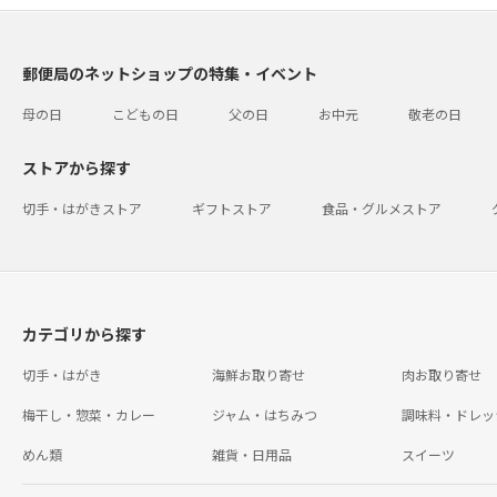
郵便局のネットショップの特集・イベント
母の日
こどもの日
父の日
お中元
敬老の日
ストアから探す
切手・はがきストア
ギフトストア
食品・グルメストア
カテゴリから探す
切手・はがき
海鮮お取り寄せ
肉お取り寄せ
梅干し・惣菜・カレー
ジャム・はちみつ
調味料・ドレッ
めん類
雑貨・日用品
スイーツ