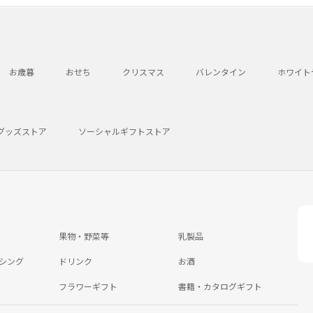
お歳暮
おせち
クリスマス
バレンタイン
ホワイト
グッズストア
ソーシャルギフトストア
果物・野菜等
乳製品
シング
ドリンク
お酒
フラワーギフト
書籍・カタログギフト