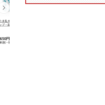
たま乱太郎 マグ
抗菌食洗機対応 ふ
陶器ダイカットマグ
マスコット入
ップ・乱太郎・き
わっと弁当箱 530ml
カップ ポムポムプ
ンクボトル 
丸・しんべヱ・山
水森亜土 PF
…
リン CHMGD4
キティ PSPR
伝
…
,650円
1,760円
2,970円
3,300円
送料別・税込)
(送料別・税込)
(送料別・税込)
(送料別・税込