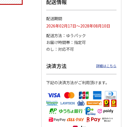
配送情報
配送期間
りドリ
ふわっとフタタイト
コーデュロイ生地ラ
八角形ステンレスマ
2026年02月17日～2028年08月10日
ハロー
ランチボックス角型
ンチバッグ ハロー
グボトル 500ml リ
5MC
パペットスンスン
キティ KCOB2
ラックマ リラッ
…
配送方法
ゆうパック
R
…
お届け時間帯
指定可
1,485円
2,200円
4,510円
のし
対応不可
)
(送料別・税込)
(送料別・税込)
(送料別・税込)
決済方法
詳細はこちら
下記の決済方法がご利用頂けます。