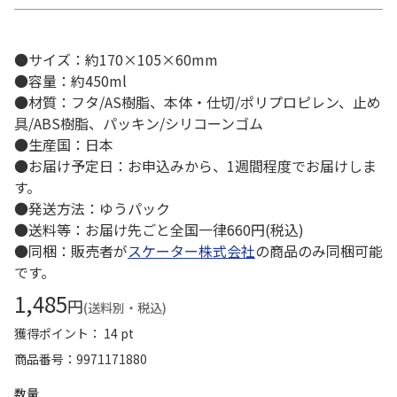
●サイズ：約170×105×60mm
●容量：約450ml
●材質：フタ/AS樹脂、本体・仕切/ポリプロピレン、止め
具/ABS樹脂、パッキン/シリコーンゴム
●生産国：日本
●お届け予定日：お申込みから、1週間程度でお届けしま
す。
●発送方法：ゆうパック
●送料等：お届け先ごと全国一律660円(税込)
●同梱：販売者が
スケーター株式会社
の商品のみ同梱可能
です。
1,485
円
(送料別・税込)
獲得ポイント： 14 pt
商品番号
9971171880
数量