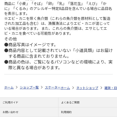
商品に「小麦」「そば」「卵」「乳」「落花生」「えび」「か
に」「くるみ」のアレルギー特定8品目を含んでいる場合に品目名
を表示します。
※エビ・カニを除く魚介類（これらの魚介類を原材料として製造
された加工品も含む）は、漁獲漁法によりエビ・カニが混じって
いる場合があります。 また、これらの魚介類は、エサとしてエ
ビ・カニを食べている可能性があります。
その他
商品写真はイメージです。
商品内容として記載されていない「小道具類」はお届け
する商品に含まれておりません。
商品の色は、ご覧になるパソコンなどの環境により、実
際と異なる場合があります。
ホーム
ショップ一覧
スケーター
ふわっとフタタイトランチボックス角
ホーム
ネットショップ
雑貨・日
ご利用ガイド
よくあるご質問
お問い合わせ
利用規約