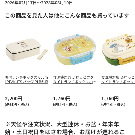
2026年02月17日～2028年08月10日
この商品を見た人は他にこんな商品も買っています
箸付ランチボックス 600m
食洗機対応 ふわっとフタ
食洗機対応 ふわっ
l PEANUTS バッジ PLB6HB
タイトランチボックス小判
タイトランチボック
おさるのジョージ アルフ
となりのトトロ(ネコ
ァベット QAF2BA
QAF2BA
2,200円
1,760円
1,760円
(送料別・税込)
(送料別・税込)
(送料別・税込)
※天候や注文状況、大型連休・お盆・年末年
始・土日祝日をはさむ場合、お届けが遅れるこ