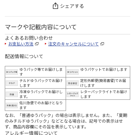
シェアする
マークや記載内容について
よくあるお問い合わせ
お支払い方法
注文のキャンセルについて
配送情報について
ゆうパック等でお届けしま
ゆうパケットでお届けします
す
チルドゆうパックでお届け
定形外郵便(簡易書留)でお届
します
けします
冷凍ゆうパックでお届けし
レターパックライトでお届け
ます。
します
佐川急便でのお届けとなり
ます
なお、「普通ゆうパック」の場合は表示しません。また、「夏期
のみチルドゆうパック」などとなる場合は、記号での表示はせ
ず、商品内容欄にその旨を表示しています。
アレルギー情報について