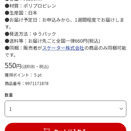
●材質：ポリプロピレン
●生産国：日本
●お届け予定日：お申込みから、1週間程度でお届けしま
す。
●発送方法：ゆうパック
●送料等：お届け先ごと全国一律660円(税込)
●同梱：販売者が
スケーター株式会社
の商品のみ同梱可能
です。
550
円
(送料別・税込)
獲得ポイント： 5 pt
商品番号
9971171878
数量
1