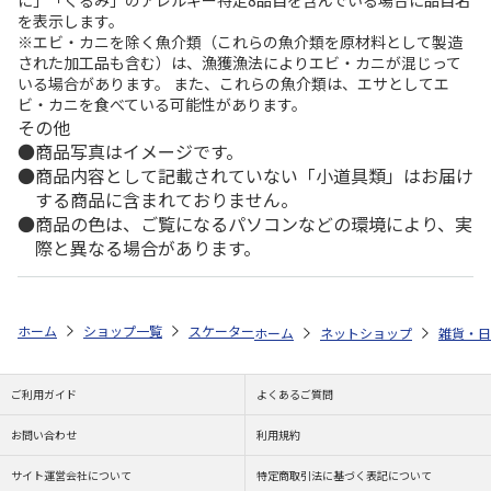
を表示します。
※エビ・カニを除く魚介類（これらの魚介類を原材料として製造
された加工品も含む）は、漁獲漁法によりエビ・カニが混じって
いる場合があります。 また、これらの魚介類は、エサとしてエ
ビ・カニを食べている可能性があります。
その他
商品写真はイメージです。
商品内容として記載されていない「小道具類」はお届け
する商品に含まれておりません。
商品の色は、ご覧になるパソコンなどの環境により、実
際と異なる場合があります。
ホーム
ショップ一覧
スケーター
食洗機対応 プラコップ おさるのジョ
ホーム
ネットショップ
雑貨・日
ご利用ガイド
よくあるご質問
お問い合わせ
利用規約
サイト運営会社について
特定商取引法に基づく表記について