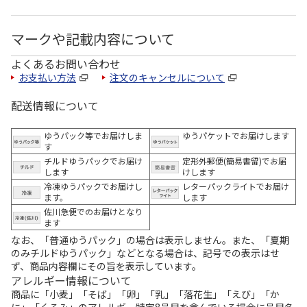
マークや記載内容について
よくあるお問い合わせ
お支払い方法
注文のキャンセルについて
配送情報について
ゆうパック等でお届けしま
ゆうパケットでお届けします
す
チルドゆうパックでお届け
定形外郵便(簡易書留)でお届
します
けします
冷凍ゆうパックでお届けし
レターパックライトでお届け
ます。
します
佐川急便でのお届けとなり
ます
なお、「普通ゆうパック」の場合は表示しません。また、「夏期
のみチルドゆうパック」などとなる場合は、記号での表示はせ
ず、商品内容欄にその旨を表示しています。
アレルギー情報について
商品に「小麦」「そば」「卵」「乳」「落花生」「えび」「か
に」「くるみ」のアレルギー特定8品目を含んでいる場合に品目名