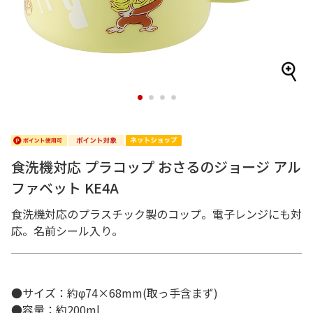
1
2
3
4
食洗機対応 プラコップ おさるのジョージ アル
ファベット KE4A
食洗機対応のプラスチック製のコップ。電子レンジにも対
応。名前シール入り。
●サイズ：約φ74×68mm(取っ手含まず)
●容量：約200ml