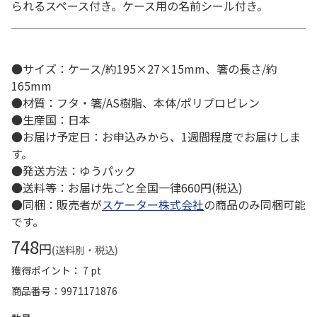
られるスペース付き。ケース用の名前シール付き。
●サイズ：ケース/約195×27×15mm、箸の長さ/約
165mm
●材質：フタ・箸/AS樹脂、本体/ポリプロピレン
●生産国：日本
●お届け予定日：お申込みから、1週間程度でお届けしま
す。
●発送方法：ゆうパック
●送料等：お届け先ごと全国一律660円(税込)
●同梱：販売者が
スケーター株式会社
の商品のみ同梱可能
です。
748
円
(送料別・税込)
獲得ポイント： 7 pt
商品番号
9971171876