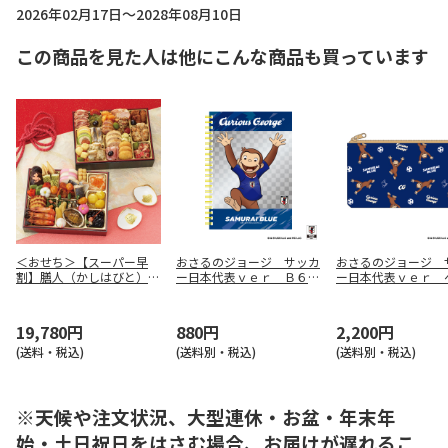
2026年02月17日～2028年08月10日
この商品を見た人は他にこんな商品も買っています
＜おせち＞【スーパー早
おさるのジョージ サッカ
おさるのジョージ 
割】膳人（かしはびと）
ー日本代表ｖｅｒ Ｂ６リ
ー日本代表ｖｅｒ 
和洋中二段重
ングノート
ースポーチ
19,780円
880円
2,200円
(送料・税込)
(送料別・税込)
(送料別・税込)
※天候や注文状況、大型連休・お盆・年末年
始・土日祝日をはさむ場合、お届けが遅れるこ