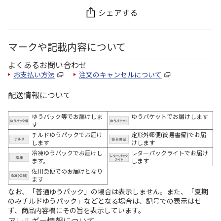
シェアする
マークや記載内容について
よくあるお問い合わせ
お支払い方法
注文のキャンセルについて
配送情報について
ゆうパック等でお届けしま
ゆうパケットでお届けします
す
チルドゆうパックでお届け
定形外郵便(簡易書留)でお届
します
けします
冷凍ゆうパックでお届けし
レターパックライトでお届け
ます。
します
佐川急便でのお届けとなり
ます
なお、「普通ゆうパック」の場合は表示しません。また、「夏期
のみチルドゆうパック」などとなる場合は、記号での表示はせ
ず、商品内容欄にその旨を表示しています。
アレルギー情報について