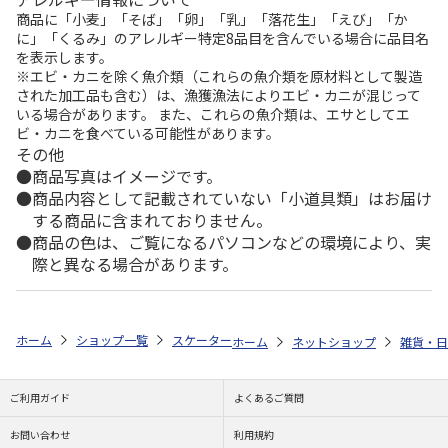
商品に「小麦」「そば」「卵」「乳」「落花生」「えび」「か
に」「くるみ」のアレルギー特定8品目を含んでいる場合に品目名
を表示します。
※エビ・カニを除く魚介類（これらの魚介類を原材料として製造
された加工品も含む）は、漁獲漁法によりエビ・カニが混じって
いる場合があります。 また、これらの魚介類は、エサとしてエ
ビ・カニを食べている可能性があります。
その他
商品写真はイメージです。
商品内容として記載されていない「小道具類」はお届け
する商品に含まれておりません。
商品の色は、ご覧になるパソコンなどの環境により、実
際と異なる場合があります。
ホーム
ショップ一覧
スケーター
食洗機対応 スライド箸＆箸箱セット 
ホーム
ネットショップ
雑貨・日
ご利用ガイド
よくあるご質問
お問い合わせ
利用規約