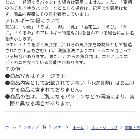
なお、「普通ゆうパック」の場合は表示しません。また、「夏期
のみチルドゆうパック」などとなる場合は、記号での表示はせ
ず、商品内容欄にその旨を表示しています。
アレルギー情報について
商品に「小麦」「そば」「卵」「乳」「落花生」「えび」「か
に」「くるみ」のアレルギー特定8品目を含んでいる場合に品目名
を表示します。
※エビ・カニを除く魚介類（これらの魚介類を原材料として製造
された加工品も含む）は、漁獲漁法によりエビ・カニが混じって
いる場合があります。 また、これらの魚介類は、エサとしてエ
ビ・カニを食べている可能性があります。
その他
商品写真はイメージです。
商品内容として記載されていない「小道具類」はお届け
する商品に含まれておりません。
商品の色は、ご覧になるパソコンなどの環境により、実
際と異なる場合があります。
ホーム
ショップ一覧
スケーター
食洗機対応 ふわっと弁当箱 530ml プー
ホーム
ネットショップ
雑貨・日