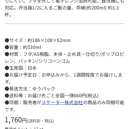
りにくい。フタを外して電子レンジ加熱可能。食洗機にも
対応。弁当箱1/2に入るご飯の量、茶碗(約200ml) 約1.3
杯。
●サイズ：約186×108×62mm
●容量：約530ml
●材質：フタ/AS樹脂、本体・止め具・仕切り/ポリプロピ
レン、パッキン/シリコーンゴム
●生産国：日本
●お届け予定日：お申込みから、1週間程度でお届けしま
す。
●発送方法：ゆうパック
●送料等：お届け先ごと全国一律660円(税込)
●同梱：販売者が
スケーター株式会社
の商品のみ同梱可能
です。
1,760
円
(送料別・税込)