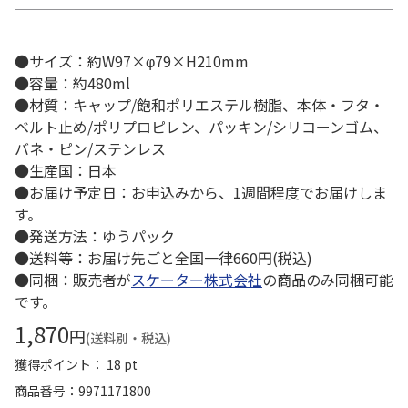
●サイズ：約W97×φ79×H210mm
●容量：約480ml
●材質：キャップ/飽和ポリエステル樹脂、本体・フタ・
ベルト止め/ポリプロピレン、パッキン/シリコーンゴム、
バネ・ピン/ステンレス
●生産国：日本
●お届け予定日：お申込みから、1週間程度でお届けしま
す。
●発送方法：ゆうパック
●送料等：お届け先ごと全国一律660円(税込)
●同梱：販売者が
スケーター株式会社
の商品のみ同梱可能
です。
1,870
円
(送料別・税込)
獲得ポイント： 18 pt
商品番号
9971171800