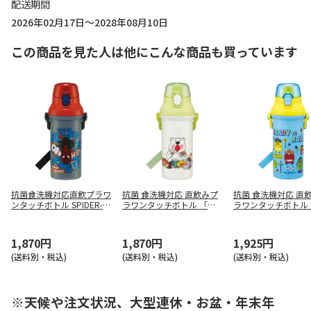
配送期間
2026年02月17日～2028年08月10日
この商品を見た人は他にこんな商品も買っています
抗菌食洗機対応直飲プラワ
抗菌 食洗機対応 直飲みプ
抗菌 食洗機対応 直
ンタッチボトル SPIDER-M
ラワンタッチボトル 「し
ラワンタッチボトル
AN/POP COMICS PSB5SA
ろくま」シリーズ PSB5SA
ギントン POP art PS
NAG
NAG
NAG
1,870円
1,870円
1,925円
(送料別・税込)
(送料別・税込)
(送料別・税込)
※天候や注文状況、大型連休・お盆・年末年